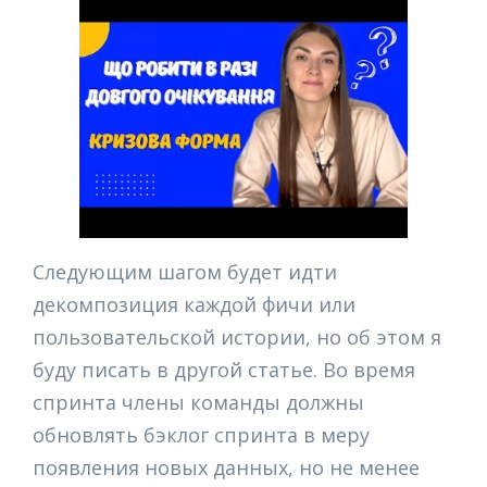
Следующим шагом будет идти
декомпозиция каждой фичи или
пользовательской истории, но об этом я
буду писать в другой статье. Во время
спринта члены команды должны
обновлять бэклог спринта в меру
появления новых данных, но не менее