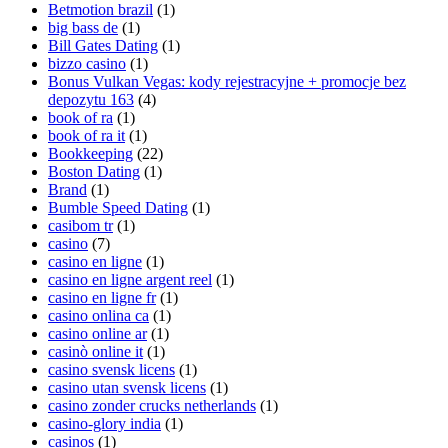
Betmotion brazil
(1)
big bass de
(1)
Bill Gates Dating
(1)
bizzo casino
(1)
Bonus Vulkan Vegas: kody rejestracyjne + promocje bez
depozytu 163
(4)
book of ra
(1)
book of ra it
(1)
Bookkeeping
(22)
Boston Dating
(1)
Brand
(1)
Bumble Speed Dating
(1)
casibom tr
(1)
casino
(7)
casino en ligne
(1)
casino en ligne argent reel
(1)
casino en ligne fr
(1)
casino onlina ca
(1)
casino online ar
(1)
casinò online it
(1)
casino svensk licens
(1)
casino utan svensk licens
(1)
casino zonder crucks netherlands
(1)
casino-glory india
(1)
casinos
(1)