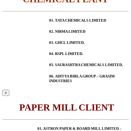
01. TATA CHEMICALS LIMITED
02. NIRMA LIMITED
03. GHCL LIMITED.
04. RSPL LIMITED.
05. SAURASHTRA CHEMICALS LIMITED.
06.
ADITYA BIRLA GROUP – GRASIM
INDUSTRIES
×
PAPER MILL CLIENT
01. ASTRON PAPER & BOARD MILL LIMITED –