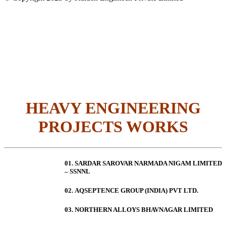
HEAVY ENGINEERING
PROJECTS WORKS
01. SARDAR SAROVAR NARMADA NIGAM LIMITED
– SSNNL
02.
AQSEPTENCE GROUP (INDIA) PVT LTD.
03. NORTHERN ALLOYS BHAVNAGAR LIMITED