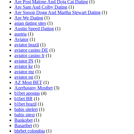
Are Post Malone And Doja Cat Dating
(1)
Are Sam And Colby Dating
(1)
Are Snoop Dogg And Martha Stewart Dating
(1)
Are We Dating
(1)
asian dating sites
(1)
Austin Speed Dating
(1)
austria
(1)
Aviator
(1)
aviator brazil
(1)
aviator casino DE
(1)
aviator casino fr
(1)
aviator IN
(1)
aviator ke
(1)
aviator mz
(1)
aviator ng
(1)
AZ Most BET
(1)
Azerbajany Mostbet
(3)
b1bet apostas
(4)
b1bet BR
(1)
b1bet brazil
(1)
bahis siteleri
(1)
bahis sitesi
(1)
Bankobet
(1)
Basaribet
(1)
bbrbet colombia
(1)