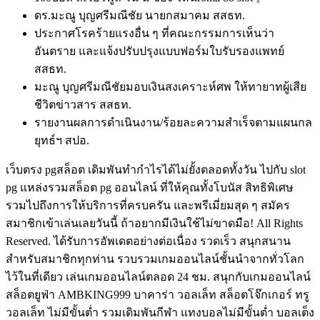
ดร.มะณู บุญศรีมณีชัย นายกสมาคม สสธท.
ประกาศโรคร้ายแรงอื่น ๆ ที่คณะกรรมการเห็นว่า
อันตราย และแจ้งปรับปรุงแบบฟอร์มใบรับรองแพทย์
สสธท.
มะณู บุญศรีมณีชัยมอบเงินสงเคราะห์ศพ ให้ทายาทผู้เสีย
ชีวิตข่าวสาร สสธท.
รายงานผลการดำเนินงาน/ร้อยละความสำเร็จตามแผนกล
ยุทธ์ฯ สปอ.
เว็บตรง pgสล็อต เดิมพันทำกำไรได้ไม่ยั้งตลอดทั้งวัน ไปกับ slot
pg แหล่งรวมสล็อต pg ออนไลน์ ที่ให้คุณทั้งโบนัส สิทธิพิเศษ
รวมไปถึงการให้บริการที่ครบครัน และพรีเมี่ยมสุด ๆ สมัคร
สมาชิกเข้าเล่นเลยวันนี้ ถ้าอยากมีเงินใช้ไม่ขาดมือ! All Rights
Reserved. ได้รับการอัพเดตอย่างต่อเนื่อง รวดเร็ว สนุกสนาน
สำหรับสมาชิกทุกท่าน รวบรวมเกมออนไลน์ชั้นนำจากทั่วโลก
ไว้ในที่เดียว เล่นเกมออนไลน์ตลอด 24 ชม. สนุกกับเกมออนไลน์
สล็อตยูฟ่า AMBKING999 บาคาร่า วอลเล็ท สล็อตโจ๊กเกอร์ ทรู
วอลเล็ท ไม่มีขั้นต่ำ รวมเดิมพันกีฬา แทงบอลไม่มีขั้นต่ำ บอลเต็ง