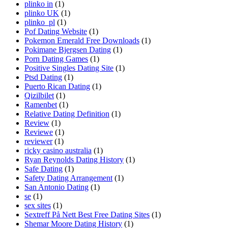
plinko in
(1)
plinko UK
(1)
plinko_pl
(1)
Pof Dating Website
(1)
Pokemon Emerald Free Downloads
(1)
Pokimane Bjergsen Dating
(1)
Porn Dating Games
(1)
Positive Singles Dating Site
(1)
Ptsd Dating
(1)
Puerto Rican Dating
(1)
Qizilbilet
(1)
Ramenbet
(1)
Relative Dating Definition
(1)
Review
(1)
Reviewe
(1)
reviewer
(1)
ricky casino australia
(1)
Ryan Reynolds Dating History
(1)
Safe Dating
(1)
Safety Dating Arrangement
(1)
San Antonio Dating
(1)
se
(1)
sex sites
(1)
Sextreff På Nett Best Free Dating Sites
(1)
Shemar Moore Dating History
(1)