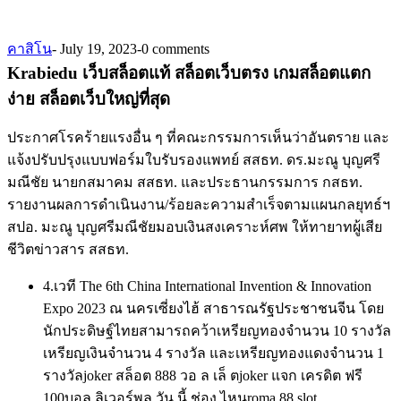
คาสิโน
-
July 19, 2023
-
0 comments
Krabiedu เว็บสล็อตแท้ สล็อตเว็บตรง เกมสล็อตแตก
ง่าย สล็อตเว็บใหญ่ที่สุด
ประกาศโรคร้ายแรงอื่น ๆ ที่คณะกรรมการเห็นว่าอันตราย และ
แจ้งปรับปรุงแบบฟอร์มใบรับรองแพทย์ สสธท. ดร.มะณู บุญศรี
มณีชัย นายกสมาคม สสธท. และประธานกรรมการ กสธท.
รายงานผลการดำเนินงาน/ร้อยละความสำเร็จตามแผนกลยุทธ์ฯ
สปอ. มะณู บุญศรีมณีชัยมอบเงินสงเคราะห์ศพ ให้ทายาทผู้เสีย
ชีวิตข่าวสาร สสธท.
4.เวที The 6th China International Invention & Innovation
Expo 2023 ณ นครเซี่ยงไฮ้ สาธารณรัฐประชาชนจีน โดย
นักประดิษฐ์ไทยสามารถคว้าเหรียญทองจํานวน 10 รางวัล
เหรียญเงินจํานวน 4 รางวัล และเหรียญทองแดงจํานวน 1
รางวัลjoker สล็อต 888 วอ ล เล็ ตjoker แจก เครดิต ฟรี
100บอล ลิเวอร์พูล วัน นี้ ช่อง ไหนroma 88 slot 。