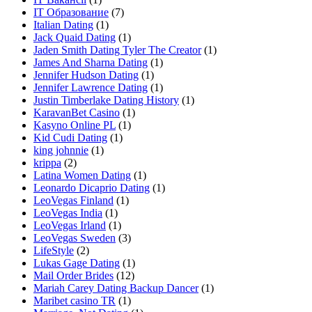
IT Образование
(7)
Italian Dating
(1)
Jack Quaid Dating
(1)
Jaden Smith Dating Tyler The Creator
(1)
James And Sharna Dating
(1)
Jennifer Hudson Dating
(1)
Jennifer Lawrence Dating
(1)
Justin Timberlake Dating History
(1)
KaravanBet Casino
(1)
Kasyno Online PL
(1)
Kid Cudi Dating
(1)
king johnnie
(1)
krippa
(2)
Latina Women Dating
(1)
Leonardo Dicaprio Dating
(1)
LeoVegas Finland
(1)
LeoVegas India
(1)
LeoVegas Irland
(1)
LeoVegas Sweden
(3)
LifeStyle
(2)
Lukas Gage Dating
(1)
Mail Order Brides
(12)
Mariah Carey Dating Backup Dancer
(1)
Maribet casino TR
(1)