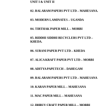
UNIT I & UNIT II
02. BALARAM PAPERS PVT LTD – MAHESANA.
03. MODERN LAMINATES – UGANDA
04. TIRTHAK PAPER MILL – MORBI
05. RIDDHI SIDDHI RECYCLERS PVT LTD –
KHEDA.
06. SURANI PAPER PVT LTD – KHEDA
07. ALICA KRAFT PAPER PVT LTD – MORBI
08. ADITYA PAPETECH – DAHEGAM
09. BALARAM PAPERS PVT LTD – MAHESANA
10. KARAN PAPER MILL – MAHESANA
11. MAC PAPER MILL – MAHESANA
12. DHRUV CRAFT PAPER MILL – MORBI