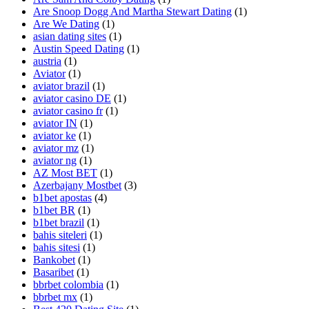
Are Snoop Dogg And Martha Stewart Dating
(1)
Are We Dating
(1)
asian dating sites
(1)
Austin Speed Dating
(1)
austria
(1)
Aviator
(1)
aviator brazil
(1)
aviator casino DE
(1)
aviator casino fr
(1)
aviator IN
(1)
aviator ke
(1)
aviator mz
(1)
aviator ng
(1)
AZ Most BET
(1)
Azerbajany Mostbet
(3)
b1bet apostas
(4)
b1bet BR
(1)
b1bet brazil
(1)
bahis siteleri
(1)
bahis sitesi
(1)
Bankobet
(1)
Basaribet
(1)
bbrbet colombia
(1)
bbrbet mx
(1)