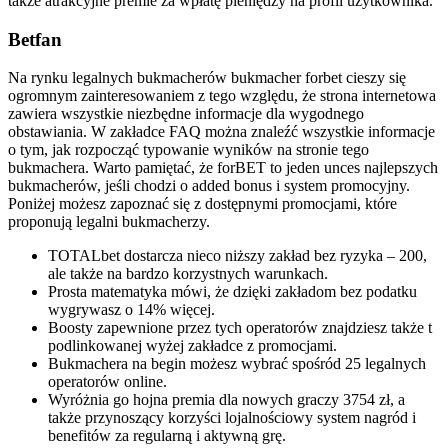
także atrakcyjne premie za wpłatę pieniędzy na profil użytkownika.
Betfan
Na rynku legalnych bukmacherów bukmacher forbet cieszy się
ogromnym zainteresowaniem z tego względu, że strona internetowa
zawiera wszystkie niezbędne informacje dla wygodnego
obstawiania. W zakładce FAQ można znaleźć wszystkie informacje
o tym, jak rozpocząć typowanie wyników na stronie tego
bukmachera. Warto pamiętać, że forBET to jeden unces najlepszych
bukmacherów, jeśli chodzi o added bonus i system promocyjny.
Poniżej możesz zapoznać się z dostępnymi promocjami, które
proponują legalni bukmacherzy.
TOTALbet dostarcza nieco niższy zakład bez ryzyka – 200,
ale także na bardzo korzystnych warunkach.
Prosta matematyka mówi, że dzięki zakładom bez podatku
wygrywasz o 14% więcej.
Boosty zapewnione przez tych operatorów znajdziesz także t
podlinkowanej wyżej zakładce z promocjami.
Bukmachera na begin możesz wybrać spośród 25 legalnych
operatorów online.
Wyróżnia go hojna premia dla nowych graczy 3754 zł, a
także przynoszący korzyści lojalnościowy system nagród i
benefitów za regularną i aktywną grę.