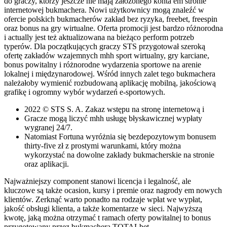
do graczy, którzy jeszcze nie mają założonego konta em stronie
internetowej bukmachera. Nowi użytkownicy mogą znaleźć w
ofercie polskich bukmacherów zakład bez ryzyka, freebet, freespin
oraz bonus na gry wirtualne. Oferta promocji jest bardzo różnorodna
i actually jest też aktualizowana na bieżąco perform potrzeb
typerów. Dla początkujących graczy STS przygotował szeroką
ofertę zakładów wzajemnych mhh sport wirtualny, gry karciane,
bonus powitalny i różnorodne wydarzenia sportowe na arenie
lokalnej i międzynarodowej. Wśród innych zalet tego bukmachera
należałoby wymienić rozbudowaną aplikację mobilną, jakościową
grafikę i ogromny wybór wydarzeń e-sportowych.
2022 © STS S. A. Zakaz wstępu na stronę internetową i
Gracze mogą liczyć mhh usługę błyskawicznej wypłaty
wygranej 24/7.
Natomiast Fortuna wyróżnia się bezdepozytowym bonusem
thirty-five zł z prostymi warunkami, który można
wykorzystać na dowolne zakłady bukmacherskie na stronie
oraz aplikacji.
Najważniejszy component stanowi licencja i legalność, ale
kluczowe są także ocasion, kursy i premie oraz nagrody em nowych
klientów. Zerknąć warto ponadto na rodzaje wpłat we wypłat,
jakość obsługi klienta, a także komentarze w sieci. Najwyższą
kwotę, jaką można otrzymać t ramach oferty powitalnej to bonus
przygotowany przez bukmachera TOTALbet.