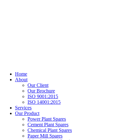
Home
About
Our Client
Our Brochure
ISO 9001:2015
ISO 14001:2015
Services
Our Product
Power Plant Spares
Cement Plant Spares
Chemical Plant Spares
Paper Mill Spares