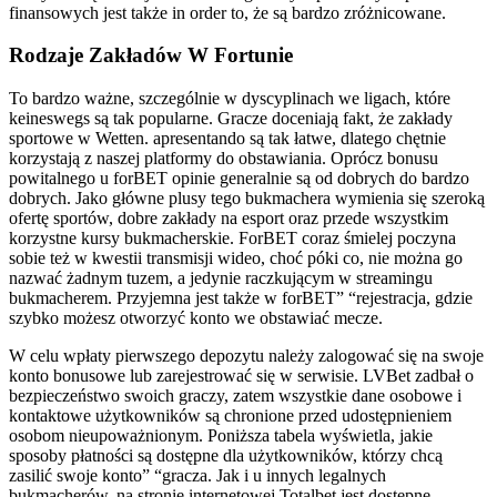
finansowych jest także in order to, że są bardzo zróżnicowane.
Rodzaje Zakładów W Fortunie
To bardzo ważne, szczególnie w dyscyplinach we ligach, które
keineswegs są tak popularne. Gracze doceniają fakt, że zakłady
sportowe w Wetten. apresentando są tak łatwe, dlatego chętnie
korzystają z naszej platformy do obstawiania. Oprócz bonusu
powitalnego u forBET opinie generalnie są od dobrych do bardzo
dobrych. Jako główne plusy tego bukmachera wymienia się szeroką
ofertę sportów, dobre zakłady na esport oraz przede wszystkim
korzystne kursy bukmacherskie. ForBET coraz śmielej poczyna
sobie też w kwestii transmisji wideo, choć póki co, nie można go
nazwać żadnym tuzem, a jedynie raczkującym w streamingu
bukmacherem. Przyjemna jest także w forBET” “rejestracja, gdzie
szybko możesz otworzyć konto we obstawiać mecze.
W celu wpłaty pierwszego depozytu należy zalogować się na swoje
konto bonusowe lub zarejestrować się w serwisie. LVBet zadbał o
bezpieczeństwo swoich graczy, zatem wszystkie dane osobowe i
kontaktowe użytkowników są chronione przed udostępnieniem
osobom nieupoważnionym. Poniższa tabela wyświetla, jakie
sposoby płatności są dostępne dla użytkowników, którzy chcą
zasilić swoje konto” “gracza. Jak i u innych legalnych
bukmacherów, na stronie internetowej Totalbet jest dostępne