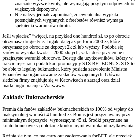
znacznie wyższe kwoty, ale wymagają przy tym odpowiednio
większych depozytów.
Nie należy jednak zapominać, że ewentualna wypłata
potencjalnych wygranych z freebetów również wymaga
spełnienia warunków obrotu.
Jeśli wpłacisz” “więcej, na przykład one hundred zł, to po obrocie
otrzymasz drugie tyle. I ngakl dalej aż perform 2000 zł, które
otrzymasz po obrocie za depozyt 2k zł lub wyższy. Podoba się
zarówno wysoka kwota – 2000 złotych, yak i dość przyjemne i
przejrzyste warunki obrotowe. Dostęp dla użytkowników, którzy w
trakcie rejestracji podali kod promocyjny STS BETBONUS. STS to
be able to legalny bukmacher, który posiada zezwolenie Ministra
Finansów na organizowanie zakładów wzajemnych. Główna
siedziba firmy znajduje się w Katowicach a zarząd oraz dział
marketingu pracuje z Warszawy.
Zakłady Bukmacherskie
Premia dla fanów zakładów bukmacherskich to 100% od wpłaty do
maksymalnej wartości 4 hundred zł. Bonus jest przyznawany przy
minimalnym depozycie, wynoszącym 45 zł. Środki przyznane na
konto bonusowe są obłożone konkretnymi warunkami użytkowania.
Różnią się tym, co ma carry out zaoferowania forBET, ale przecież