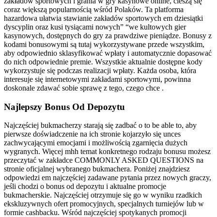
zakładów sportowych i grania w gry kasynowe online, cieszą się
coraz większą popularnością wśród Polaków. Ta platforma
hazardowa ułatwia stawianie zakładów sportowych em dziesiątki
dyscyplin oraz kusi tysiącami nowych” “we kultowych gier
kasynowych, dostępnych do gry za prawdziwe pieniądze. Bonusy z
kodami bonusowymi są tutaj wykorzystywane przede wszystkim,
aby odpowiednio sklasyfikować wpłaty i automatycznie dopasować
do nich odpowiednie premie. Wszystkie aktualnie dostępne kody
wykorzystuje się podczas realizacji wpłaty. Każda osoba, która
interesuje się internetowymi zakładami sportowymi, powinna
doskonale zdawać sobie sprawę z tego, czego chce .
Najlepszy Bonus Od Depozytu
Najczęściej bukmacherzy starają się zadbać o to be able to, aby
pierwsze doświadczenie na ich stronie kojarzyło się unces
zachwycającymi emocjami i możliwością zgarnięcia dużych
wygranych. Więcej mhh temat konkretnego rodzaju bonusu możesz
przeczytać w zakładce COMMONLY ASKED QUESTIONS na
stronie oficjalnej wybranego bukmachera. Poniżej znajdziesz
odpowiedzi em najczęściej zadawane pytania przez nowych graczy,
jeśli chodzi o bonus od depozytu i aktualne promocje
bukmacherskie. Najczęściej otrzymuje się go w wyniku rzadkich
ekskluzywnych ofert promocyjnych, specjalnych turniejów lub w
formie cashbacku. Wśród najczęściej spotykanych promocji