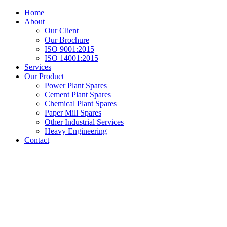
Home
About
Our Client
Our Brochure
ISO 9001:2015
ISO 14001:2015
Services
Our Product
Power Plant Spares
Cement Plant Spares
Chemical Plant Spares
Paper Mill Spares
Other Industrial Services
Heavy Engineering
Contact