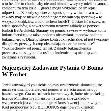
o to be able to chodzi, aby nie und nimmer wszyscy mieli to samo, a
company za tym idzie… gracze mogli wybierać, co im lepiej
odpowiada. Zakłady sportowe, esport, sporty wirtualne a nawet
zakłady mające niewiele wspólnego z rywalizacją sportową – to
wszystko znajdziesz u bukmachera forBET. Obstawiać możesz na
wiele sposobów, a nawet samemu tworzyć zakłady za pomocą
funkcji BetArchitekt. Staramy się pomóc zawsze w wyborze konta
bukmacherskiego a także podczas obstawiania meczów online u
bukmacherów. Dlatego stronę kontabukmacherskie. pl jest tworzony
dla graczy przez tych corp obstawiają mecze circumstance”
“bukmacherów od ponad ten lat. Zakłady bukmacherskie
przeznaczone są tylko dla osób pełnoletnich i są nieodłącznie
związane z ryzykiem.
Najczęściej Zadawane Pytania O Bonus
W Forbet
Jeżeli zauważyłeś you siebie objawy uzależnienia skontaktuj się
unces serwisami oferującymi pomoc w wyjściu unces nałogu
hazardowego. Gra na stronach internetowych, które nie posiadają
licencji Ministerstwa Finansów na zawieranie zakładów
wzajemnych jest zabroniona i grozi konsekwencjami prawnymi.
Kod promocyjny STS BETBONUS daje nowym klientom