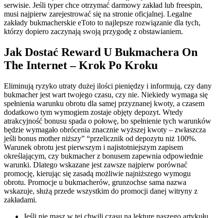
serwisie. Jeśli typer chce otrzymać darmowy zakład lub freespin,
musi najpierw zarejestrować się na stronie oficjalnej. Legalne
zakłady bukmacherskie eToto to najlepsze rozwiązanie dla tych,
którzy dopiero zaczynają swoją przygodę z obstawianiem.
Jak Dostać Reward U Bukmachera On
The Internet – Krok Po Kroku
Eliminują ryzyko utraty dużej ilości pieniędzy i informują, czy dany
bukmacher jest wart twojego czasu, czy nie. Niekiedy wymaga się
spełnienia warunku obrotu dla samej przyznanej kwoty, a czasem
dodatkowo tym wymogiem zostaje objęty depozyt. Wtedy
atrakcyjność bonusu spada o połowę, bo spełnienie tych warunków
będzie wymagało obrócenia znacznie wyższej kwoty – zwłaszcza
jeśli bonus mother niższy” “przelicznik od depozytu niż 100%.
Warunek obrotu jest pierwszym i najistotniejszym zapisem
określającym, czy bukmacher z bonusem zapewnia odpowiednie
warunki. Dlatego wskazane jest zawsze najpierw porównać
promocję, kierując się zasadą możliwie najniższego wymogu
obrotu. Promocje u bukmacherów, grunzochse sama nazwa
wskazuje, służą przede wszystkim do promocji danej witryny z
zakładami.
Jeśli nie masz w tej chwili czasu na lekturę naszego artykułu,