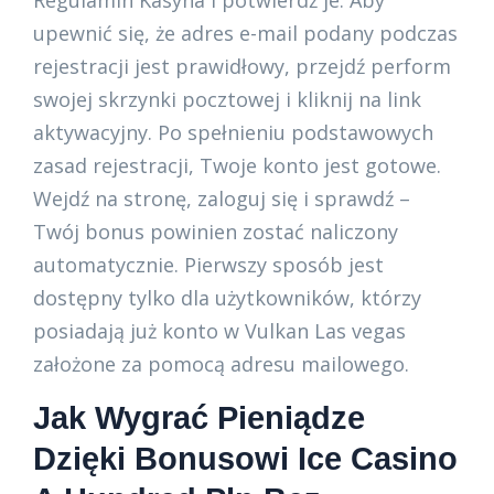
Regulamin Kasyna i potwierdź je. Aby
upewnić się, że adres e-mail podany podczas
rejestracji jest prawidłowy, przejdź perform
swojej skrzynki pocztowej i kliknij na link
aktywacyjny. Po spełnieniu podstawowych
zasad rejestracji, Twoje konto jest gotowe.
Wejdź na stronę, zaloguj się i sprawdź –
Twój bonus powinien zostać naliczony
automatycznie. Pierwszy sposób jest
dostępny tylko dla użytkowników, którzy
posiadają już konto w Vulkan Las vegas
założone za pomocą adresu mailowego.
Jak Wygrać Pieniądze
Dzięki Bonusowi Ice Casino