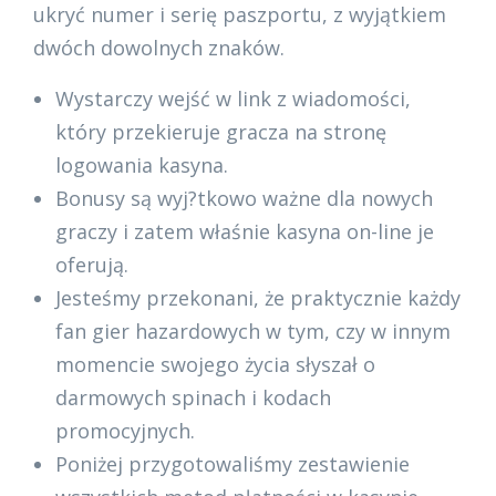
ukryć numer i serię paszportu, z wyjątkiem
dwóch dowolnych znaków.
Wystarczy wejść w link z wiadomości,
który przekieruje gracza na stronę
logowania kasyna.
Bonusy są wyj?tkowo ważne dla nowych
graczy i zatem właśnie kasyna on-line je
oferują.
Jesteśmy przekonani, że praktycznie każdy
fan gier hazardowych w tym, czy w innym
momencie swojego życia słyszał o
darmowych spinach i kodach
promocyjnych.
Poniżej przygotowaliśmy zestawienie