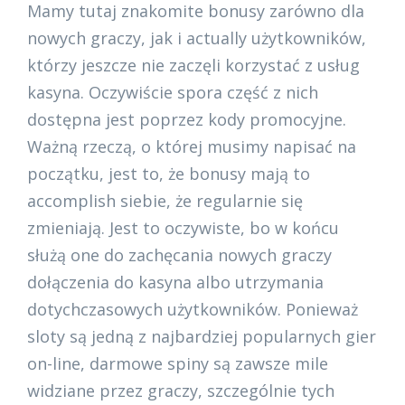
Mamy tutaj znakomite bonusy zarówno dla
nowych graczy, jak i actually użytkowników,
którzy jeszcze nie zaczęli korzystać z usług
kasyna. Oczywiście spora część z nich
dostępna jest poprzez kody promocyjne.
Ważną rzeczą, o której musimy napisać na
początku, jest to, że bonusy mają to
accomplish siebie, że regularnie się
zmieniają. Jest to oczywiste, bo w końcu
służą one do zachęcania nowych graczy
dołączenia do kasyna albo utrzymania
dotychczasowych użytkowników. Ponieważ
sloty są jedną z najbardziej popularnych gier
on-line, darmowe spiny są zawsze mile
widziane przez graczy, szczególnie tych