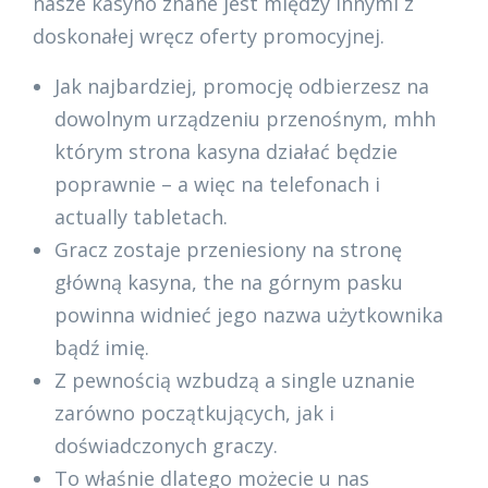
nasze kasyno znane jest między innymi z
doskonałej wręcz oferty promocyjnej.
Jak najbardziej, promocję odbierzesz na
dowolnym urządzeniu przenośnym, mhh
którym strona kasyna działać będzie
poprawnie – a więc na telefonach i
actually tabletach.
Gracz zostaje przeniesiony na stronę
główną kasyna, the na górnym pasku
powinna widnieć jego nazwa użytkownika
bądź imię.
Z pewnością wzbudzą a single uznanie
zarówno początkujących, jak i
doświadczonych graczy.
To właśnie dlatego możecie u nas