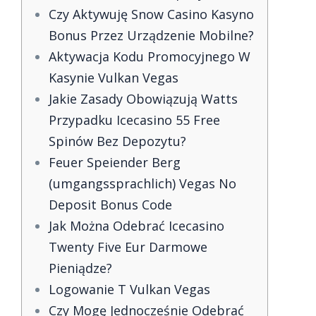
Czy Aktywuję Snow Casino Kasyno
Bonus Przez Urządzenie Mobilne?
Aktywacja Kodu Promocyjnego W
Kasynie Vulkan Vegas
Jakie Zasady Obowiązują Watts
Przypadku Icecasino 55 Free
Spinów Bez Depozytu?
Feuer Speiender Berg
(umgangssprachlich) Vegas No
Deposit Bonus Code
Jak Można Odebrać Icecasino
Twenty Five Eur Darmowe
Pieniądze?
Logowanie T Vulkan Vegas
Czy Mogę Jednocześnie Odebrać