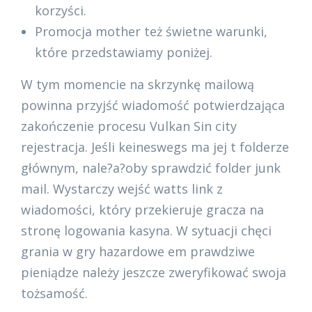
korzyści.
Promocja mother też świetne warunki,
które przedstawiamy poniżej.
W tym momencie na skrzynkę mailową
powinna przyjść wiadomość potwierdzająca
zakończenie procesu Vulkan Sin city
rejestracja. Jeśli keineswegs ma jej t folderze
głównym, nale?a?oby sprawdzić folder junk
mail. Wystarczy wejść watts link z
wiadomości, który przekieruje gracza na
stronę logowania kasyna. W sytuacji chęci
grania w gry hazardowe em prawdziwe
pieniądze należy jeszcze zweryfikować swoja
tożsamość.