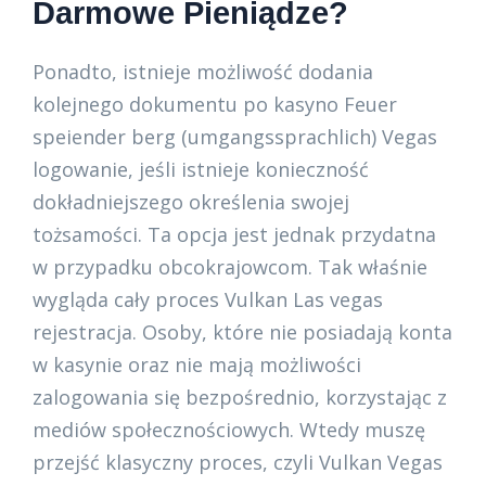
Darmowe Pieniądze?
Ponadto, istnieje możliwość dodania
kolejnego dokumentu po kasyno Feuer
speiender berg (umgangssprachlich) Vegas
logowanie, jeśli istnieje konieczność
dokładniejszego określenia swojej
tożsamości. Ta opcja jest jednak przydatna
w przypadku obcokrajowcom. Tak właśnie
wygląda cały proces Vulkan Las vegas
rejestracja. Osoby, które nie posiadają konta
w kasynie oraz nie mają możliwości
zalogowania się bezpośrednio, korzystając z
mediów społecznościowych. Wtedy muszę
przejść klasyczny proces, czyli Vulkan Vegas