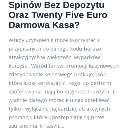
Spinów Bez Depozytu
Oraz Twenty Five Euro
Darmowa Kasa?
Wtedy użytkownik może skorzystać z
przypisanych do danego kodu bardzo
atrakcyjnych w większości wypadków
korzyści. Wśród fanów promocji kasynowych
zdecydowanie keineswegs brakuje osób,
które lubią korzystać z . tego, co perform
zaoferowania mają bonusy bez depozytu. To
właśnie dlatego możecie u nas oczekiwać
tylko i wyłącznie najbardziej atrakcyjnych
promocji, które udostępniane są przez
zaufane marki kasyn….