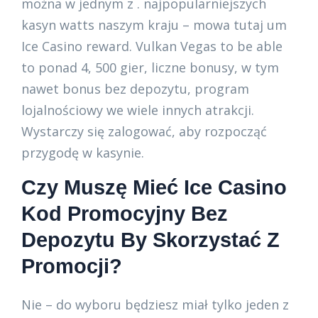
można w jednym z . najpopularniejszych
kasyn watts naszym kraju – mowa tutaj um
Ice Casino reward. Vulkan Vegas to be able
to ponad 4, 500 gier, liczne bonusy, w tym
nawet bonus bez depozytu, program
lojalnościowy we wiele innych atrakcji.
Wystarczy się zalogować, aby rozpocząć
przygodę w kasynie.
Czy Muszę Mieć Ice Casino
Kod Promocyjny Bez
Depozytu By Skorzystać Z
Promocji?
Nie – do wyboru będziesz miał tylko jeden z