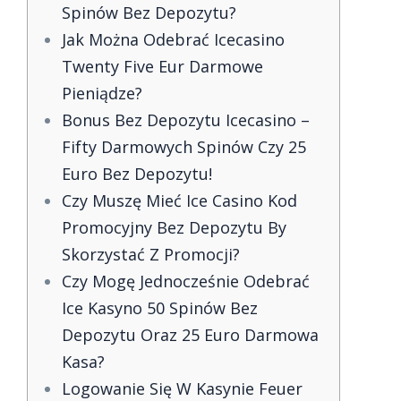
Spinów Bez Depozytu?
Jak Można Odebrać Icecasino
Twenty Five Eur Darmowe
Pieniądze?
Bonus Bez Depozytu Icecasino –
Fifty Darmowych Spinów Czy 25
Euro Bez Depozytu!
Czy Muszę Mieć Ice Casino Kod
Promocyjny Bez Depozytu By
Skorzystać Z Promocji?
Czy Mogę Jednocześnie Odebrać
Ice Kasyno 50 Spinów Bez
Depozytu Oraz 25 Euro Darmowa
Kasa?
Logowanie Się W Kasynie Feuer