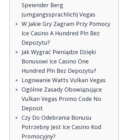
Speiender Berg
(umgangssprachlich) Vegas
W Jakie Gry Zagram Przy Pomocy
Ice Casino A Hundred Pln Bez
Depozytu?
Jak Wygrać Pieniądze Dzięki
Bonusowi Ice Casino One
Hundred Pln Bez Depozytu?
Logowanie Watts Vulkan Vegas
Ogólnie Zasady Obowiązujące
Vulkan Vegas Promo Code No
Deposit
Czy Do Odebrania Bonusu
Potrzebny Jest Ice Casino Kod
Promocyjny?