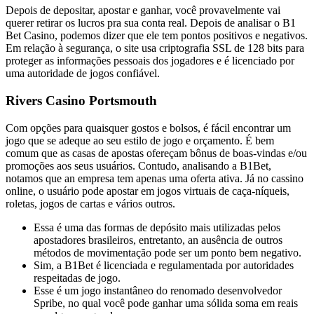
Depois de depositar, apostar e ganhar, você provavelmente vai
querer retirar os lucros pra sua conta real. Depois de analisar o B1
Bet Casino, podemos dizer que ele tem pontos positivos e negativos.
Em relação à segurança, o site usa criptografia SSL de 128 bits para
proteger as informações pessoais dos jogadores e é licenciado por
uma autoridade de jogos confiável.
Rivers Casino Portsmouth
Com opções para quaisquer gostos e bolsos, é fácil encontrar um
jogo que se adeque ao seu estilo de jogo e orçamento. É bem
comum que as casas de apostas ofereçam bônus de boas-vindas e/ou
promoções aos seus usuários. Contudo, analisando a B1Bet,
notamos que an empresa tem apenas uma oferta ativa. Já no cassino
online, o usuário pode apostar em jogos virtuais de caça-níqueis,
roletas, jogos de cartas e vários outros.
Essa é uma das formas de depósito mais utilizadas pelos
apostadores brasileiros, entretanto, an ausência de outros
métodos de movimentação pode ser um ponto bem negativo.
Sim, a B1Bet é licenciada e regulamentada por autoridades
respeitadas de jogo.
Esse é um jogo instantâneo do renomado desenvolvedor
Spribe, no qual você pode ganhar uma sólida soma em reais