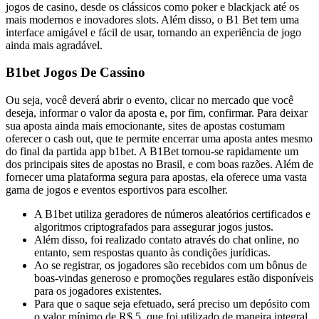
jogos de casino, desde os clássicos como poker e blackjack até os
mais modernos e inovadores slots. Além disso, o B1 Bet tem uma
interface amigável e fácil de usar, tornando an experiência de jogo
ainda mais agradável.
B1bet Jogos De Cassino
Ou seja, você deverá abrir o evento, clicar no mercado que você
deseja, informar o valor da aposta e, por fim, confirmar. Para deixar
sua aposta ainda mais emocionante, sites de apostas costumam
oferecer o cash out, que te permite encerrar uma aposta antes mesmo
do final da partida app b1bet. A B1Bet tornou-se rapidamente um
dos principais sites de apostas no Brasil, e com boas razões. Além de
fornecer uma plataforma segura para apostas, ela oferece uma vasta
gama de jogos e eventos esportivos para escolher.
A B1bet utiliza geradores de números aleatórios certificados e
algoritmos criptografados para assegurar jogos justos.
Além disso, foi realizado contato através do chat online, no
entanto, sem respostas quanto às condições jurídicas.
Ao se registrar, os jogadores são recebidos com um bônus de
boas-vindas generoso e promoções regulares estão disponíveis
para os jogadores existentes.
Para que o saque seja efetuado, será preciso um depósito com
o valor mínimo de R$ 5, que foi utilizado de maneira integral