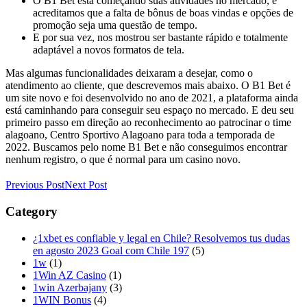
O B1 Bet está começando suas atividades no mercado, e
acreditamos que a falta de bônus de boas vindas e opções de
promoção seja uma questão de tempo.
E por sua vez, nos mostrou ser bastante rápido e totalmente
adaptável a novos formatos de tela.
Mas algumas funcionalidades deixaram a desejar, como o
atendimento ao cliente, que descrevemos mais abaixo. O B1 Bet é
um site novo e foi desenvolvido no ano de 2021, a plataforma ainda
está caminhando para conseguir seu espaço no mercado. E deu seu
primeiro passo em direção ao reconhecimento ao patrocinar o time
alagoano, Centro Sportivo Alagoano para toda a temporada de
2022. Buscamos pelo nome B1 Bet e não conseguimos encontrar
nenhum registro, o que é normal para um casino novo.
Previous Post
Next Post
Category
¿1xbet es confiable y legal en Chile? Resolvemos tus dudas
en agosto 2023 Goal com Chile 197
(5)
1w
(1)
1Win AZ Casino
(1)
1win Azerbajany
(3)
1WIN Bonus
(4)