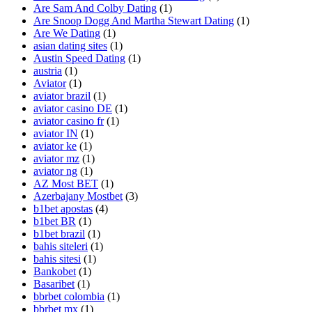
Are Sam And Colby Dating
(1)
Are Snoop Dogg And Martha Stewart Dating
(1)
Are We Dating
(1)
asian dating sites
(1)
Austin Speed Dating
(1)
austria
(1)
Aviator
(1)
aviator brazil
(1)
aviator casino DE
(1)
aviator casino fr
(1)
aviator IN
(1)
aviator ke
(1)
aviator mz
(1)
aviator ng
(1)
AZ Most BET
(1)
Azerbajany Mostbet
(3)
b1bet apostas
(4)
b1bet BR
(1)
b1bet brazil
(1)
bahis siteleri
(1)
bahis sitesi
(1)
Bankobet
(1)
Basaribet
(1)
bbrbet colombia
(1)
bbrbet mx
(1)