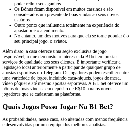
poder retirar seus ganhos.
Os Bônus ficam disponivel em muitos cassinos e são
considerados um presente de boas vindas ao seus novos
usuários.
Outro ponto que influencia totalmente na experiência do
apostador é o atendimento.
No entanto, um dos motivos para que ela se torne popular é o
seu principal jogo, o aviator.
Além disso, a casa oferece uma seção exclusiva de jogo
responsável, o que demonstra o interesse da B1bet em prestar
serviços de qualidade aos seus clientes. É importante verificar a
legislação local anteriormente a participar de qualquer grupo de
apostas esportivas no Telegram. Os jogadores podem escolher entre
uma variedade de jogos, incluindo caça-níqueis, jogos de mesa,
vídeo pôquer e até mesmo apostas esportivas. A B1. bet oferece um
bônus de boas vindas sem depósito de R$10 para os novos
jogadores que se cadastram na plataforma.
Quais Jogos Posso Jogar Na B1 Bet?
As probabilidades, nesse caso, são alteradas com menos frequência
e desenvolvidas por uma equipe dos melhores analistas.