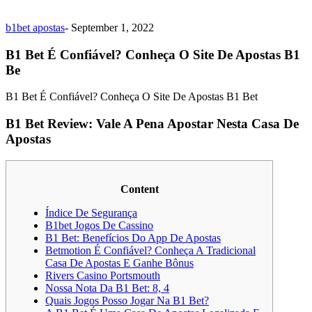
b1bet apostas
-
September 1, 2022
B1 Bet É Confiável? Conheça O Site De Apostas B1
Be
B1 Bet É Confiável? Conheça O Site De Apostas B1 Bet
B1 Bet Review: Vale A Pena Apostar Nesta Casa De
Apostas
Content
Índice De Segurança
B1bet Jogos De Cassino
B1 Bet: Benefícios Do App De Apostas
Betmotion É Confiável? Conheça A Tradicional
Casa De Apostas E Ganhe Bônus
Rivers Casino Portsmouth
Nossa Nota Da B1 Bet: 8, 4
Quais Jogos Posso Jogar Na B1 Bet?