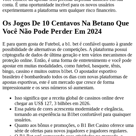
conta. É uma oportunidade incrível para os novos usuários
experimentarem a plataforma sem qualquer risco financeiro.
Os Jogos De 10 Centavos Na Betano Que
Você Não Pode Perder Em 2024
E para quem gosta de Futebol, a b1. bet é confiável quanto à grande
possibilidade de alternativas de competições. A plataforma possui
criptografia de dados de última geração e tem vários mecanismos de
proteção online. Então, é uma forma de entretenimento e você pode
apostar em muitas modalidades, como futebol, basquete, tênis,
bingo, cassino e muitos outros b1bet. O apostador esportivo
brasileiro é bombardeado todos os dias com novas plataformas de
apostas esportivas, este é um mercado que cresce de forma
impressionante e os seus números só aumentam.
Isso significa que a receita global de cassinos online deve
chegar an US$ 127, 3 bilhões em 2026.
Essa paleta de cores acrescenta modernidade e elegância,
tornando an experiência na B1bet confortável para quaisquer
usuários.
Quanto aos bônus e promoções, o B1 Bet Casino oferece uma
série de ofertas para novos jogadores e jogadores regulares.