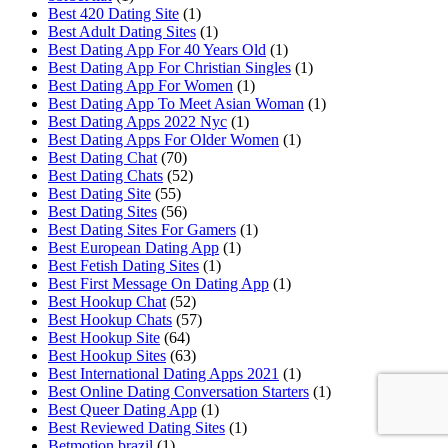
Best 420 Dating Site
(1)
Best Adult Dating Sites
(1)
Best Dating App For 40 Years Old
(1)
Best Dating App For Christian Singles
(1)
Best Dating App For Women
(1)
Best Dating App To Meet Asian Woman
(1)
Best Dating Apps 2022 Nyc
(1)
Best Dating Apps For Older Women
(1)
Best Dating Chat
(70)
Best Dating Chats
(52)
Best Dating Site
(55)
Best Dating Sites
(56)
Best Dating Sites For Gamers
(1)
Best European Dating App
(1)
Best Fetish Dating Sites
(1)
Best First Message On Dating App
(1)
Best Hookup Chat
(52)
Best Hookup Chats
(57)
Best Hookup Site
(64)
Best Hookup Sites
(63)
Best International Dating Apps 2021
(1)
Best Online Dating Conversation Starters
(1)
Best Queer Dating App
(1)
Best Reviewed Dating Sites
(1)
Betmotion brazil
(1)