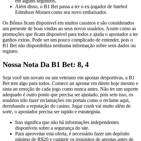
em alguns segundos.
Além disso, o B1 Bet passa a ter o ex-jogador de futebol
Edmilson Moraes como seu novo embaixador.
Os Bônus ficam disponivel em muitos cassinos e são considerados
um presente de boas vindas ao seus novos usuários. Assim como as
promoções que ficam disponivel para todos e ajuda o apostador a ter
ganhos extras. Pode ser um pouco complicado de entender, pois o
B1 Bet não disponibiliza nenhuma informação sobre seus dados ou
registro.
Nossa Nota Da B1 Bet: 8, 4
Seja você um novato ou um veterano em apostas desportivas, a B1
Bet tem algo para todos. Comece an apostar em direto hoje mesmo e
sinta an emoção de cada jogo como nunca antes. Não ter um suporte
adequado é outro ponto que precisa ser ajustado, pois sem isso, os
usuários irão fazer reclamações em portais como o reclame aqui,
derrubando a reputação do casino. Jogar crash vai muito além de
sorte, o apostador precisa ser rapido e estrategista.
Isso significa que não há informações independentes
disponíveis sobre a segurança do site.
Para aproveitar esta oferta, é necessário fazer um depósito
mínimo de R$20 e cumprir os requisitos de apostas antes de