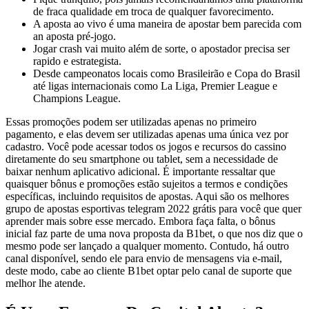
de fraca qualidade em troca de qualquer favorecimento.
A aposta ao vivo é uma maneira de apostar bem parecida com
an aposta pré-jogo.
Jogar crash vai muito além de sorte, o apostador precisa ser
rapido e estrategista.
Desde campeonatos locais como Brasileirão e Copa do Brasil
até ligas internacionais como La Liga, Premier League e
Champions League.
Essas promoções podem ser utilizadas apenas no primeiro
pagamento, e elas devem ser utilizadas apenas uma única vez por
cadastro. Você pode acessar todos os jogos e recursos do cassino
diretamente do seu smartphone ou tablet, sem a necessidade de
baixar nenhum aplicativo adicional. É importante ressaltar que
quaisquer bônus e promoções estão sujeitos a termos e condições
específicas, incluindo requisitos de apostas. Aqui são os melhores
grupo de apostas esportivas telegram 2022 grátis para você que quer
aprender mais sobre esse mercado. Embora faça falta, o bônus
inicial faz parte de uma nova proposta da B1bet, o que nos diz que o
mesmo pode ser lançado a qualquer momento. Contudo, há outro
canal disponível, sendo ele para envio de mensagens via e-mail,
deste modo, cabe ao cliente B1bet optar pelo canal de suporte que
melhor lhe atende.