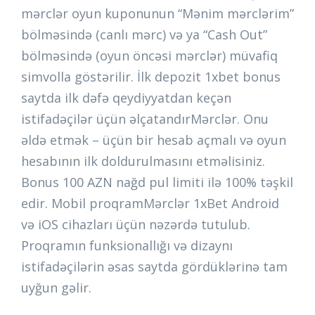
mərclər oyun kuponunun “Mənim mərclərim”
bölməsində (canlı mərc) və ya “Cash Out”
bölməsində (oyun öncəsi mərclər) müvafiq
simvolla göstərilir. İlk depozit 1xbet bonus
saytda ilk dəfə qeydiyyatdan keçən
istifadəçilər üçün əlçatandırMərclər. Onu
əldə etmək – üçün bir hesab açmalı və oyun
hesabının ilk doldurulmasını etməlisiniz.
Bonus 100 AZN nağd pul limiti ilə 100% təşkil
edir. Mobil proqramMərclər 1xBet Android
və iOS cihazları üçün nəzərdə tutulub.
Proqramın funksionallığı və dizaynı
istifadəçilərin əsas saytda gördüklərinə tam
uyğun gəlir.