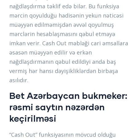
nağdlaşdırma təklif edə bilər. Bu funksiya
mərcin qoyulduğu hadisənin yekun nəticəsi
müəyyən edilməmişdən əvvəl qoyulmuş
mərclərin hesablaşmasını qəbul etməyə
imkan verir. Cash Out məbləği cari əmsallara
əsasən müəyyən edilir və erkən
nağdlaşdırmanın qəbul edildiyi anda baş
vermiş hər hansı dəyişikliklərdən birbaşa
asılıdır.
Bet Azərbaycan bukmeker:
rəsmi saytın nəzərdən
keçirilməsi
“Cash Out” funksiyasının mövcud olduğu