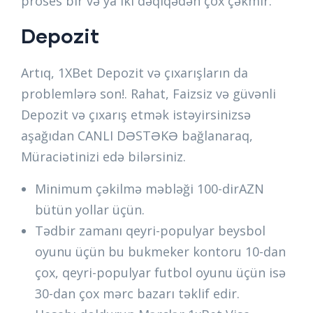
proses bir və ya iki dəqiqədən çox çəkmir.
Depozit
Artıq, 1XBet Depozit və çıxarışların da
problemlərə son!. Rahat, Faizsiz və güvənli
Depozit və çıxarış etmək istəyirsinizsə
aşağıdan CANLI DƏSTƏKƏ bağlanaraq,
Müraciətinizi edə bilərsiniz.
Minimum çəkilmə məbləği 100-dirAZN
bütün yollar üçün.
Tədbir zamanı qeyri-populyar beysbol
oyunu üçün bu bukmeker kontoru 10-dan
çox, qeyri-populyar futbol oyunu üçün isə
30-dan çox mərc bazarı təklif edir.