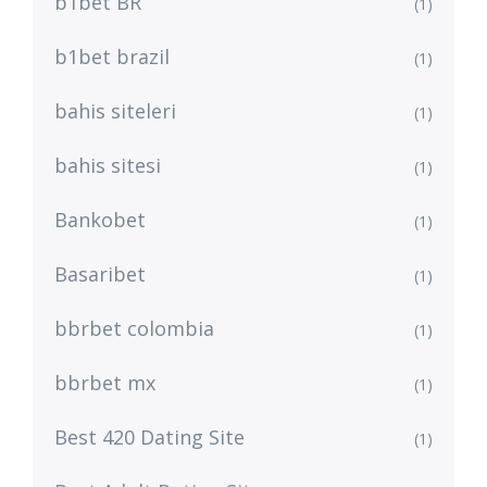
b1bet BR
(1)
b1bet brazil
(1)
bahis siteleri
(1)
bahis sitesi
(1)
Bankobet
(1)
Basaribet
(1)
bbrbet colombia
(1)
bbrbet mx
(1)
Best 420 Dating Site
(1)