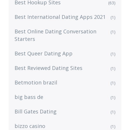
Best Hookup Sites
(63)
Best International Dating Apps 2021
(1)
Best Online Dating Conversation
(1)
Starters
Best Queer Dating App
(1)
Best Reviewed Dating Sites
(1)
Betmotion brazil
(1)
big bass de
(1)
Bill Gates Dating
(1)
bizzo casino
(1)