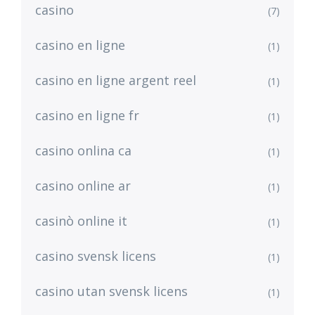
casino
(7)
casino en ligne
(1)
casino en ligne argent reel
(1)
casino en ligne fr
(1)
casino onlina ca
(1)
casino online ar
(1)
casinò online it
(1)
casino svensk licens
(1)
casino utan svensk licens
(1)