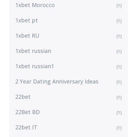
1xbet Morocco
(1)
1xbet pt
(1)
1xbet RU
(1)
1xbet russian
(1)
1xbet russian1
(1)
2 Year Dating Anniversary Ideas
(1)
22bet
(1)
22Bet BD
(1)
22bet IT
(1)