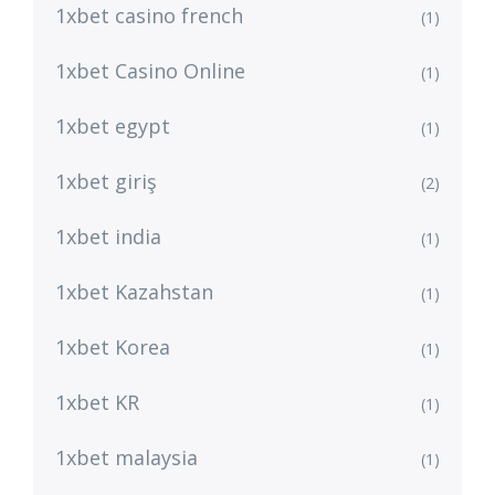
1xbet casino french
(1)
1xbet Casino Online
(1)
1xbet egypt
(1)
1xbet giriş
(2)
1xbet india
(1)
1xbet Kazahstan
(1)
1xbet Korea
(1)
1xbet KR
(1)
1xbet malaysia
(1)