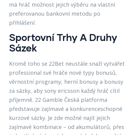
má hráč možnost jejich výběru na vlastní
preferovanou bankovní metodu po
přihlášení.
Sportovní Trhy A Druhy
Sázek
Kromě toho se 22Bet neustále snaží vytvářet
professional své hráče nové typy bonusů,
věrnostní programy, herní bonusy a bonusy
za sázky, aby sony ericsson každý hráč cítil
příjemně. 22 Gamble Česká platforma
představuje zajímavé a konkurenceschopné
kurzové sázky. Je zde možné najít jejich
zajímavé kombinace – od akumulátorů, přes