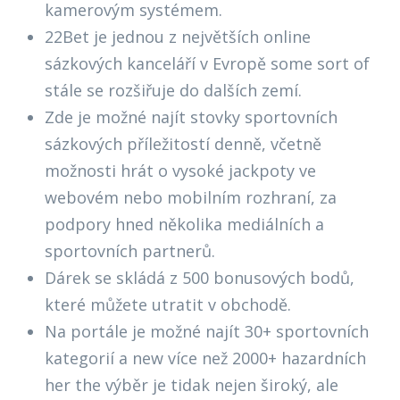
kamerovým systémem.
22Bet je jednou z největších online
sázkových kanceláří v Evropě some sort of
stále se rozšiřuje do dalších zemí.
Zde je možné najít stovky sportovních
sázkových příležitostí denně, včetně
možnosti hrát o vysoké jackpoty ve
webovém nebo mobilním rozhraní, za
podpory hned několika mediálních a
sportovních partnerů.
Dárek se skládá z 500 bonusových bodů,
které můžete utratit v obchodě.
Na portále je možné najít 30+ sportovních
kategorií a new více než 2000+ hazardních
her the výběr je tidak nejen široký, ale