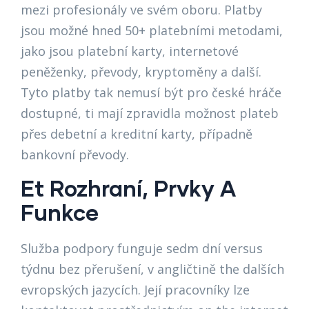
mezi profesionály ve svém oboru. Platby
jsou možné hned 50+ platebními metodami,
jako jsou platební karty, internetové
peněženky, převody, kryptoměny a další.
Tyto platby tak nemusí být pro české hráče
dostupné, ti mají zpravidla možnost plateb
přes debetní a kreditní karty, případně
bankovní převody.
Et Rozhraní, Prvky A
Funkce
Služba podpory funguje sedm dní versus
týdnu bez přerušení, v angličtině the dalších
evropských jazycích. Její pracovníky lze