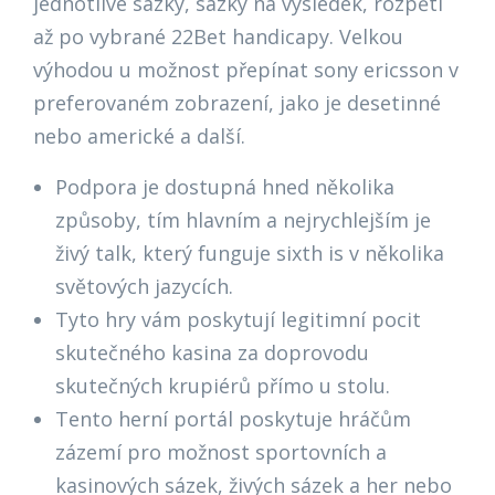
jednotlivé sázky, sázky na výsledek, rozpětí
až po vybrané 22Bet handicapy. Velkou
výhodou u možnost přepínat sony ericsson v
preferovaném zobrazení, jako je desetinné
nebo americké a další.
Podpora je dostupná hned několika
způsoby, tím hlavním a nejrychlejším je
živý talk, který funguje sixth is v několika
světových jazycích.
Tyto hry vám poskytují legitimní pocit
skutečného kasina za doprovodu
skutečných krupiérů přímo u stolu.
Tento herní portál poskytuje hráčům
zázemí pro možnost sportovních a
kasinových sázek, živých sázek a her nebo