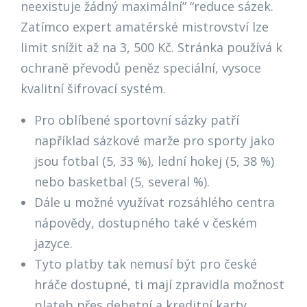
neexistuje žádný maximální” “reduce sázek.
Zatímco expert amatérské mistrovství lze
limit snížit až na 3, 500 Kč. Stránka používá k
ochraně převodů peněz speciální, vysoce
kvalitní šifrovací systém.
Pro oblíbené sportovní sázky patří
například sázkové marže pro sporty jako
jsou fotbal (5, 33 %), lední hokej (5, 38 %)
nebo basketbal (5, several %).
Dále u možné využívat rozsáhlého centra
nápovědy, dostupného také v českém
jazyce.
Tyto platby tak nemusí být pro české
hráče dostupné, ti mají zpravidla možnost
plateb přes debetní a kreditní karty,