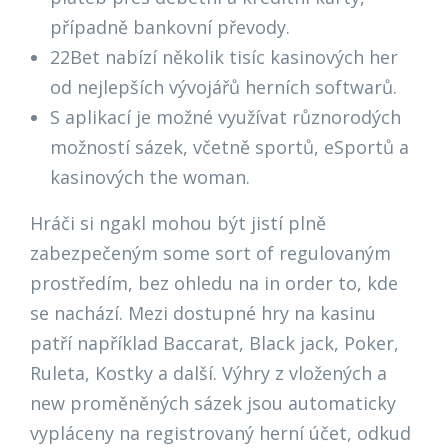
případně bankovní převody.
22Bet nabízí několik tisíc kasinových her
od nejlepších vývojářů herních softwarů.
S aplikací je možné využívat různorodých
možností sázek, včetně sportů, eSportů a
kasinových the woman.
Hráči si ngakl mohou být jistí plně
zabezpečeným some sort of regulovaným
prostředím, bez ohledu na in order to, kde
se nachází. Mezi dostupné hry na kasinu
patří například Baccarat, Black jack, Poker,
Ruleta, Kostky a další. Výhry z vložených a
new proměněných sázek jsou automaticky
vypláceny na registrovaný herní účet, odkud