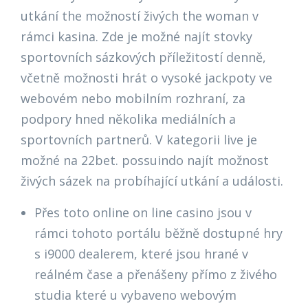
utkání the možností živých the woman v
rámci kasina. Zde je možné najít stovky
sportovních sázkových příležitostí denně,
včetně možnosti hrát o vysoké jackpoty ve
webovém nebo mobilním rozhraní, za
podpory hned několika mediálních a
sportovních partnerů. V kategorii live je
možné na 22bet. possuindo najít možnost
živých sázek na probíhající utkání a události.
Přes toto online on line casino jsou v
rámci tohoto portálu běžně dostupné hry
s i9000 dealerem, které jsou hrané v
reálném čase a přenášeny přímo z živého
studia které u vybaveno webovým