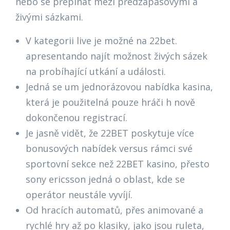
nebo se přepínat mezi předzápasovými a
živými sázkami.
V kategorii live je možné na 22bet.
apresentando najít možnost živých sázek
na probíhající utkání a události.
Jedná se um jednorázovou nabídka kasina,
která je použitelná pouze hráči h nově
dokončenou registrací.
Je jasně vidět, že 22BET poskytuje více
bonusových nabídek versus rámci své
sportovní sekce než 22BET kasino, přesto
sony ericsson jedná o oblast, kde se
operátor neustále vyvíjí.
Od hracích automatů, přes animované a
rychlé hry až po klasiky, jako jsou ruleta,