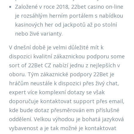
Založené v roce 2018, 22bet casino on-line
je rozsáhlým herním portálem s nabídkou
kasinových her od jackpotů až po stolní
nebo živé varianty.
V dnešní době je velmi důležité mít k
dispozici kvalitní zákaznickou podporu some
sort of 22Bet CZ nabízí jednu z nejlepších v
oboru. Tým zákaznické podpory 22Bet je
hráčům neustále k dispozici přes živý chat,
expert více komplexní dotazy se však
doporučuje kontaktovat support přes email,
kde bude dotaz přesměrován em příslušné
oddělení. Velkou výhodou je bohatá jazyková
vybavenost a je tak možné je kontaktovat