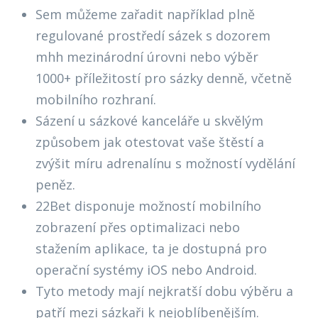
Sem můžeme zařadit například plně
regulované prostředí sázek s dozorem
mhh mezinárodní úrovni nebo výběr
1000+ příležitostí pro sázky denně, včetně
mobilního rozhraní.
Sázení u sázkové kanceláře u skvělým
způsobem jak otestovat vaše štěstí a
zvýšit míru adrenalínu s možností vydělání
peněz.
22Bet disponuje možností mobilního
zobrazení přes optimalizaci nebo
stažením aplikace, ta je dostupná pro
operační systémy iOS nebo Android.
Tyto metody mají nejkratší dobu výběru a
patří mezi sázkaři k nejoblíbenějším.