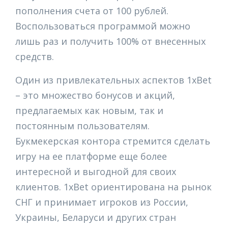
пополнения счета от 100 рублей.
Воспользоваться программой можно
лишь раз и получить 100% от внесенных
средств.
Один из привлекательных аспектов 1xBet
– это множество бонусов и акций,
предлагаемых как новым, так и
постоянным пользователям.
Букмекерская контора стремится сделать
игру на ее платформе еще более
интересной и выгодной для своих
клиентов. 1xBet ориентирована на рынок
СНГ и принимает игроков из России,
Украины, Беларуси и других стран