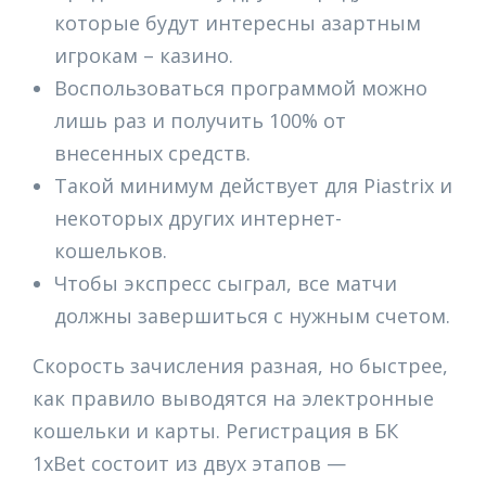
которые будут интересны азартным
игрокам – казино.
Воспользоваться программой можно
лишь раз и получить 100% от
внесенных средств.
Такой минимум действует для Piastrix и
некоторых других интернет-
кошельков.
Чтобы экспресс сыграл, все матчи
должны завершиться с нужным счетом.
Скорость зачисления разная, но быстрее,
как правило выводятся на электронные
кошельки и карты. Регистрация в БК
1xBet состоит из двух этапов —