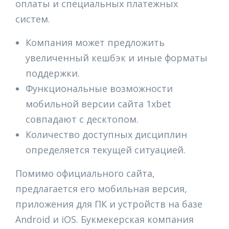
оплаты и специальных платежных
систем.
Компания может предложить
увеличенный кешбэк и иные форматы
поддержки.
Функциональные возможности
мобильной версии сайта 1xbet
совпадают с десктопом.
Количество доступных дисциплин
определяется текущей ситуацией.
Помимо официального сайта,
предлагается его мобильная версия,
приложения для ПК и устройств на базе
Android и iOS. Букмекерская компания