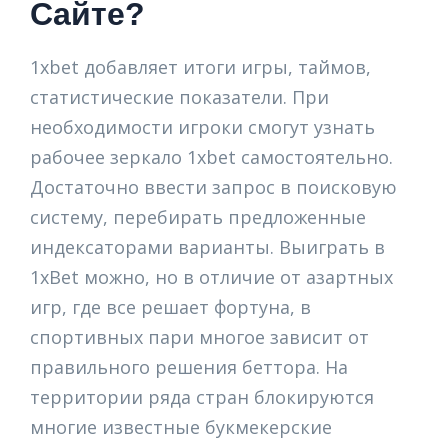
Сайте?
1xbet добавляет итоги игры, таймов,
статистические показатели. При
необходимости игроки смогут узнать
рабочее зеркало 1xbet самостоятельно.
Достаточно ввести запрос в поисковую
систему, перебирать предложенные
индексаторами варианты. Выиграть в
1xBet можно, но в отличие от азартных
игр, где все решает фортуна, в
спортивных пари многое зависит от
правильного решения беттора. На
территории ряда стран блокируются
многие известные букмекерские