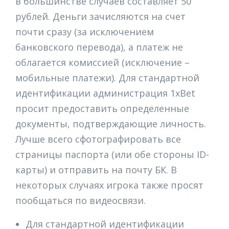
в большинстве случаев составляет 50
рублей. Деньги зачисляются на счет
почти сразу (за исключением
банковского перевода), а платеж не
облагается комиссией (исключение –
мобильные платежи). Для стандартной
идентификации администрация 1xBet
просит предоставить определенные
документы, подтверждающие личность.
Лучше всего сфотографировать все
страницы паспорта (или обе стороны ID-
карты) и отправить на почту БК. В
некоторых случаях игрока также просят
пообщаться по видеосвязи.
Для стандартной идентификации