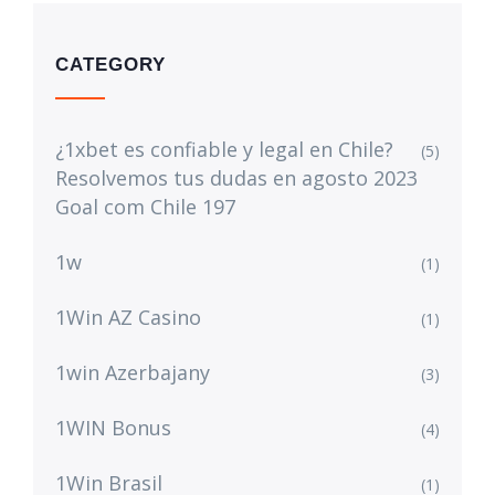
CATEGORY
¿1xbet es confiable y legal en Chile?
(5)
Resolvemos tus dudas en agosto 2023
Goal com Chile 197
1w
(1)
1Win AZ Casino
(1)
1win Azerbajany
(3)
1WIN Bonus
(4)
1Win Brasil
(1)