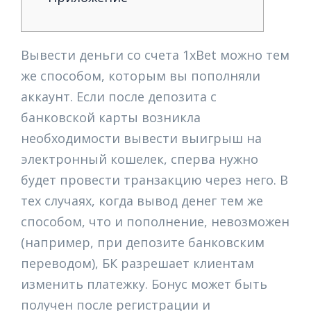
Вывести деньги со счета 1xBet можно тем
же способом, которым вы пополняли
аккаунт. Если после депозита с
банковской карты возникла
необходимости вывести выигрыш на
электронный кошелек, сперва нужно
будет провести транзакцию через него. В
тех случаях, когда вывод денег тем же
способом, что и пополнение, невозможен
(например, при депозите банковским
переводом), БК разрешает клиентам
изменить платежку. Бонус может быть
получен после регистрации и