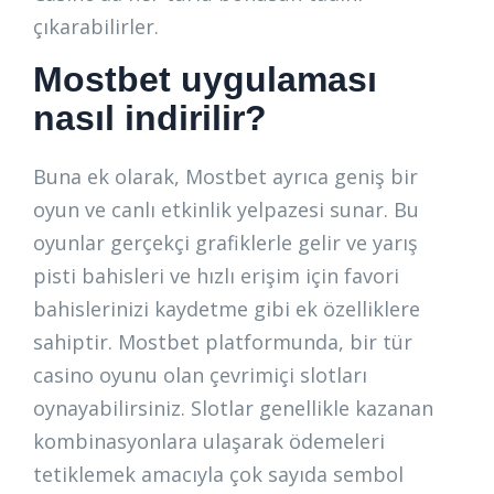
çıkarabilirler.
Mostbet uygulaması
nasıl indirilir?
Buna ek olarak, Mostbet ayrıca geniş bir
oyun ve canlı etkinlik yelpazesi sunar. Bu
oyunlar gerçekçi grafiklerle gelir ve yarış
pisti bahisleri ve hızlı erişim için favori
bahislerinizi kaydetme gibi ek özelliklere
sahiptir. Mostbet platformunda, bir tür
casino oyunu olan çevrimiçi slotları
oynayabilirsiniz. Slotlar genellikle kazanan
kombinasyonlara ulaşarak ödemeleri
tetiklemek amacıyla çok sayıda sembol