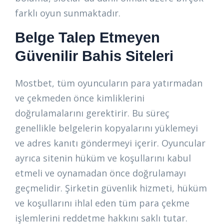
farklı oyun sunmaktadır.
Belge Talep Etmeyen
Güvenilir Bahis Siteleri
Mostbet, tüm oyuncuların para yatırmadan
ve çekmeden önce kimliklerini
doğrulamalarını gerektirir. Bu süreç
genellikle belgelerin kopyalarını yüklemeyi
ve adres kanıtı göndermeyi içerir. Oyuncular
ayrıca sitenin hüküm ve koşullarını kabul
etmeli ve oynamadan önce doğrulamayı
geçmelidir. Şirketin güvenlik hizmeti, hüküm
ve koşullarını ihlal eden tüm para çekme
işlemlerini reddetme hakkını saklı tutar.