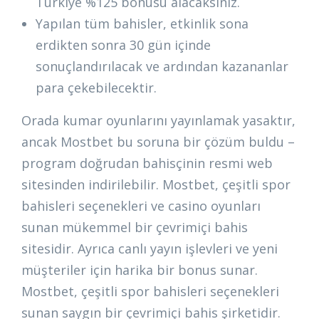
Türkiye %125 bonusu alacaksınız.
Yapılan tüm bahisler, etkinlik sona
erdikten sonra 30 gün içinde
sonuçlandırılacak ve ardından kazananlar
para çekebilecektir.
Orada kumar oyunlarını yayınlamak yasaktır,
ancak Mostbet bu soruna bir çözüm buldu –
program doğrudan bahisçinin resmi web
sitesinden indirilebilir. Mostbet, çeşitli spor
bahisleri seçenekleri ve casino oyunları
sunan mükemmel bir çevrimiçi bahis
sitesidir. Ayrıca canlı yayın işlevleri ve yeni
müşteriler için harika bir bonus sunar.
Mostbet, çeşitli spor bahisleri seçenekleri
sunan saygın bir çevrimiçi bahis şirketidir.