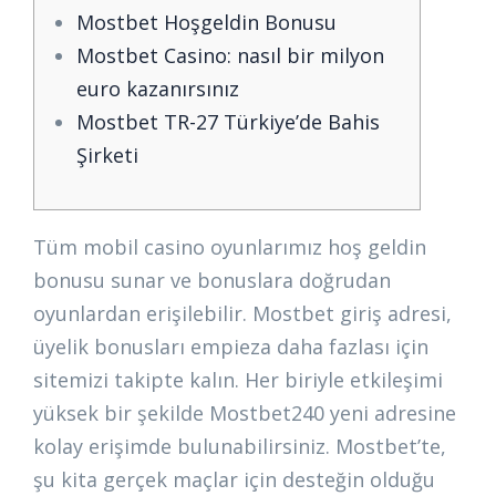
Mostbet Hoşgeldin Bonusu
Mostbet Casino: nasıl bir milyon
euro kazanırsınız
Mostbet TR-27 Türkiye’de Bahis
Şirketi
Tüm mobil casino oyunlarımız hoş geldin
bonusu sunar ve bonuslara doğrudan
oyunlardan erişilebilir. Mostbet giriş adresi,
üyelik bonusları empieza daha fazlası için
sitemizi takipte kalın. Her biriyle etkileşimi
yüksek bir şekilde Mostbet240 yeni adresine
kolay erişimde bulunabilirsiniz. Mostbet’te,
şu kita gerçek maçlar için desteğin olduğu