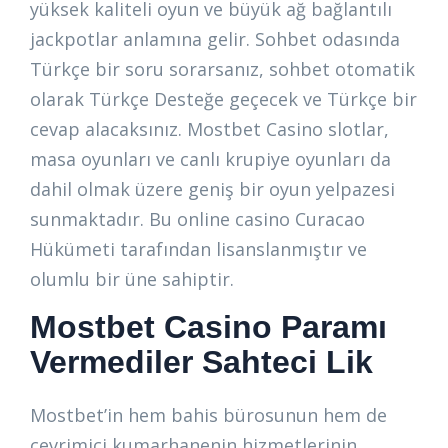
yüksek kaliteli oyun ve büyük ağ bağlantılı
jackpotlar anlamına gelir. Sohbet odasında
Türkçe bir soru sorarsanız, sohbet otomatik
olarak Türkçe Desteğe geçecek ve Türkçe bir
cevap alacaksınız. Mostbet Casino slotlar,
masa oyunları ve canlı krupiye oyunları da
dahil olmak üzere geniş bir oyun yelpazesi
sunmaktadır. Bu online casino Curacao
Hükümeti tarafından lisanslanmıştır ve
olumlu bir üne sahiptir.
Mostbet Casino Paramı
Vermediler Sahteci Lik
Mostbet’in hem bahis bürosunun hem de
çevrimiçi kumarhanenin hizmetlerinin