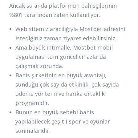
Ancak şu anda platformun bahisçilerinin
%80’i tarafından zaten kullanılıyor.
Web sitemiz aracılığıyla Mostbet adresini
istediğiniz zaman ziyaret edebilirsiniz.
Ama büyük ihtimalle, Mostbet mobil
uygulaması tüm güncel cihazlarda
çalışmak zorunda.
Bahis şirketinin en büyük avantajı,
sunduğu çok sayıda etkinlik, çok sayıda
ödeme yöntemi ve harika ortaklık
programıdır.
Bunun en büyük sebebi bahis
yapılabilecek çeşitli spor ve oyunlar
sunmalarıdır.