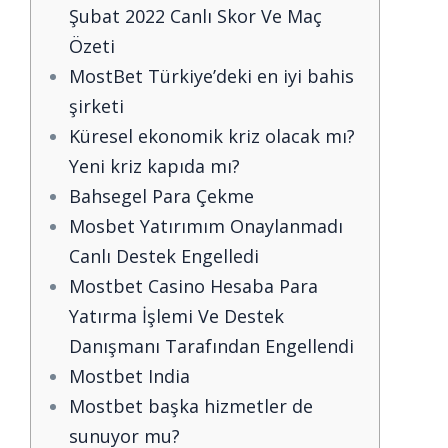
Şubat 2022 Canlı Skor Ve Maç
Özeti
MostBet Türkiye’deki en iyi bahis
şirketi
Küresel ekonomik kriz olacak mı?
Yeni kriz kapıda mı?
Bahsegel Para Çekme
Mosbet Yatırımım Onaylanmadı
Canlı Destek Engelledi
Mostbet Casino Hesaba Para
Yatırma İşlemi Ve Destek
Danışmanı Tarafından Engellendi
Mostbet India
Mostbet başka hizmetler de
sunuyor mu?