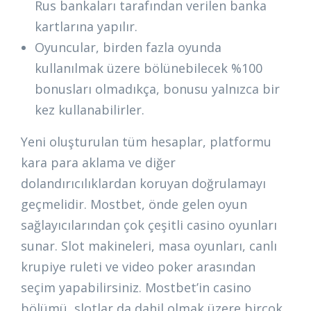
Rus bankaları tarafından verilen banka
kartlarına yapılır.
Oyuncular, birden fazla oyunda
kullanılmak üzere bölünebilecek %100
bonusları olmadıkça, bonusu yalnızca bir
kez kullanabilirler.
Yeni oluşturulan tüm hesaplar, platformu
kara para aklama ve diğer
dolandırıcılıklardan koruyan doğrulamayı
geçmelidir. Mostbet, önde gelen oyun
sağlayıcılarından çok çeşitli casino oyunları
sunar. Slot makineleri, masa oyunları, canlı
krupiye ruleti ve video poker arasından
seçim yapabilirsiniz. Mostbet’in casino
bölümü, slotlar da dahil olmak üzere birçok