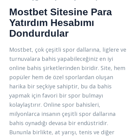
Mostbet Sitesine Para
Yatırdım Hesabımı
Dondurdular
Mostbet, çok çeşitli spor dallarına, liglere ve
turnuvalara bahis yapabileceğiniz en iyi
online bahis şirketlerinden biridir. Site, hem
popüler hem de özel sporlardan oluşan
harika bir seçkiye sahiptir, bu da bahis
yapmak için favori bir spor bulmayı
kolaylaştırır. Online spor bahisleri,
milyonlarca insanın çeşitli spor dallarına
bahis oynadığı devasa bir endüstridir.
Bununla birlikte, at yarışı, tenis ve diğer