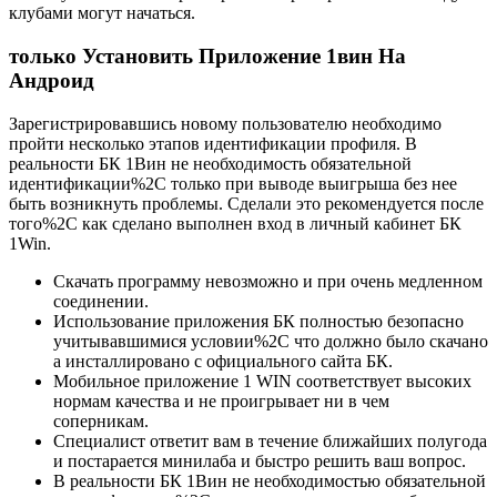
клубами могут начаться.
только Установить Приложение 1вин На
Андроид
Зарегистрировавшись новому пользователю необходимо
пройти несколько этапов идентификации профиля. В
реальности БК 1Вин не необходимость обязательной
идентификации%2C только при выводе выигрыша без нее
быть возникнуть проблемы. Сделали это рекомендуется после
того%2C как сделано выполнен вход в личный кабинет БК
1Win.
Скачать программу невозможно и при очень медленном
соединении.
Использование приложения БК полностью безопасно
учитывавшимися условии%2C что должно было скачано
а инсталлировано с официального сайта БК.
Мобильное приложение 1 WIN соответствует высоких
нормам качества и не проигрывает ни в чем
соперникам.
Специалист ответит вам в течение ближайших полугода
и постарается минилаба и быстро решить ваш вопрос.
В реальности БК 1Вин не необходимостью обязательной