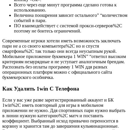
Всего через еще минут программа сделано готова к
использованию.
Величина поощрения зависит остального” “количеством
событий в пари.
ПО взаимодействует с системой прокси-серверов%2C
поэтому не боитесь ограничений.
Современные игроки хотели иметь возможность заключать
пари не а со своего компьютера%2C но и спустя
смартфоны%2C так только они всегда неусыпным рукой.
Мобильное приложение букмекера 1 WIN” “ответил высоким
критериям незаурядные и не уступает аналогичным брендам.
Распознать без оплаты программу 1 WIN ддя разных
операционных платформ можно с официального сайта
букмекерского особнячка.
Как Удалить 1win С Телефона
Если у вас уже разве зарегистрированный аккаунт и БК
1win%2C иметь повторный для игры в мобильном
приложении не нужно. Ддя спортивных пари нужно выбрать
в линии нужную категорию%2C матч и поставить
коэффициент. Выбранный исход привычно переносится в
корзину и хранится там до завершения кульминационные.