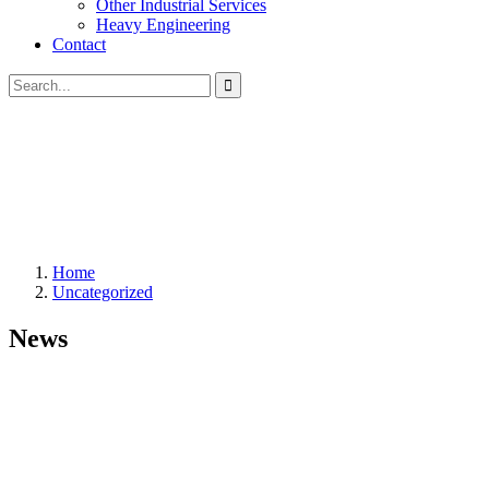
Other Industrial Services
Heavy Engineering
Contact
Home
Uncategorized
News