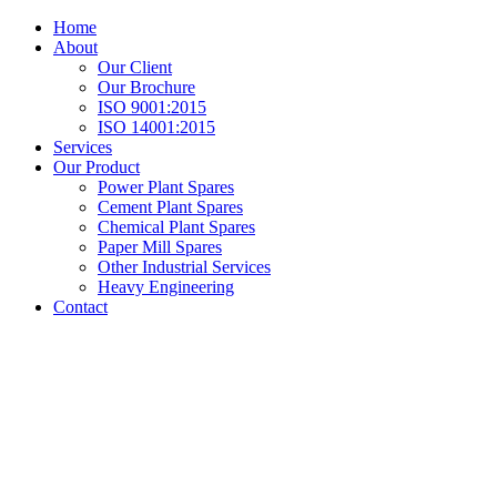
Home
About
Our Client
Our Brochure
ISO 9001:2015
ISO 14001:2015
Services
Our Product
Power Plant Spares
Cement Plant Spares
Chemical Plant Spares
Paper Mill Spares
Other Industrial Services
Heavy Engineering
Contact