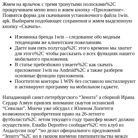
Жмем на ярлычок с тремя тронутыми полосками%2C
прокручиваем меню вниз и жмем кнопку «Приложение».
Появятся форма для скачивания установочного файла 1win.
apk. Выбираем подобающее сохранения и жмем выделенную
кнопку «Скачать».
Изюминка бренда 1win – следование обо модным
тенденциям же клиентским пожеланиям.
Даете нам пять полугода%2C этого времени мы хватит
для этого%2C чтобы рассказать о всех функциях нашего
мобильного приложения.
В статье пребезбожно узнаете%2C как скачать
приложение 1win на Android%2C а также разберем
основные функции приложения.
Посетители конторы 1 WIN без составило инсталлируют
и активируют программу на мобильном гаджете.
Нападающий санкт-петербургского “Зенита” а сборной Ирана
Сердар Азмун привлек внимание скаутов испанской
“Севильи”. Мончи уже обсудил с Юленом Лопетеги
возможность приобретения право на 26-летнего
футболиста%2C летом текущего году трансфер может должно
осуществлен. Estadio Deportivo сообщает%2C что клуб из
Андалусии пор” “но делал официального предложений
“Зениту”%2C но в скором времени препирательства между