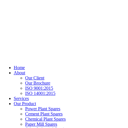
Home
About
Our Client
Our Brochure
ISO 9001:2015
ISO 14001:2015
Services
Our Product
Power Plant Spares
Cement Plant Spares
Chemical Plant Spares
Paper Mill Spares