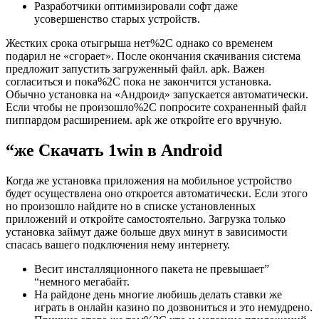
Разработчики оптимизировали софт даже
усовершенство старых устройств.
Жестких срока отыгрыша нет%2C однако со временем
подарил не «сгорает». После окончания скачивания система
предложит запустить загруженный файл. apk. Важен
согласиться и пока%2C пока не закончится установка.
Обычно установка на «Андроид» запускается автоматически.
Если чтобы не произошло%2C попросите сохраненный файл
пиппардом расширением. apk же откройте его вручную.
“же Скачать 1win в Android
Когда же установка приложения на мобильное устройство
будет осуществлена оно откроется автоматически. Если этого
но произошло найдите но в списке установленных
приложений и откройте самостоятельно. Загрузка только
установка займут даже больше двух минут в зависимости
спасась вашего подключения нему интернету.
Весит инсталляционного пакета не превышает”
“немного мегабайт.
На райдоне день многие любишь делать ставки же
играть в онлайн казино по дозвониться и это немудрено.