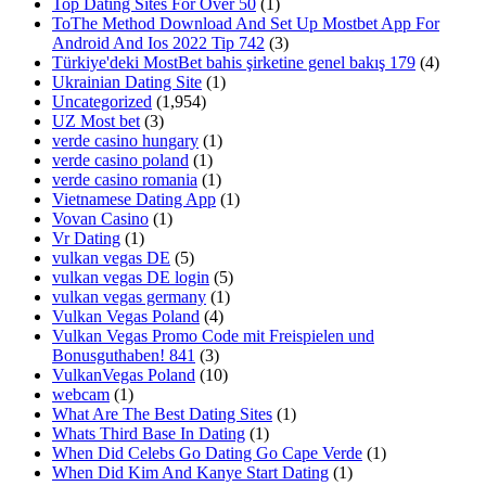
Top Dating Sites For Over 50
(1)
ToThe Method Download And Set Up Mostbet App For
Android And Ios 2022 Tip 742
(3)
Türkiye'deki MostBet bahis şirketine genel bakış 179
(4)
Ukrainian Dating Site
(1)
Uncategorized
(1,954)
UZ Most bet
(3)
verde casino hungary
(1)
verde casino poland
(1)
verde casino romania
(1)
Vietnamese Dating App
(1)
Vovan Casino
(1)
Vr Dating
(1)
vulkan vegas DE
(5)
vulkan vegas DE login
(5)
vulkan vegas germany
(1)
Vulkan Vegas Poland
(4)
Vulkan Vegas Promo Code mit Freispielen und
Bonusguthaben! 841
(3)
VulkanVegas Poland
(10)
webcam
(1)
What Are The Best Dating Sites
(1)
Whats Third Base In Dating
(1)
When Did Celebs Go Dating Go Cape Verde
(1)
When Did Kim And Kanye Start Dating
(1)