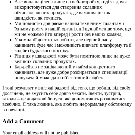
Але вона націлена лише на веб-розробку, тоді як друга
використовується для створення складних
обчислювальних продуктів, де важлива не так
швидкість, як точність.
Ми повністю довіряємо нашим технічним талантам і
їхньому росту в нашій організації щонайменше тому, що
ми не можемо йти вперед і рости без наших команд.
У компанії достатньо роботи, але перший час у
кандидата буде час і можливість вивчати платформу та її
код без будь-якого поспіху.
Різниця у швидкості може бути помітною лише на дуже
великих складних продуктах.
Бар-рейзер не зацікавлений у наймі конкретного
кандидата, але дуже добре розбирається в спеціалізації
пошукача й може дати об’єктивний фідбек.
І тоді результат у вигляді радості від того, що робиш, від своїх
досягнень, не змусить себе довго чекати. Івенти, зустрічі,
заходи – це додаткові бонуси, які допомагають розвиватися
всебічно. Я така людина, яка любить неформальну обстановку
в навчанні.
Add a Comment
Your email address will not be published.