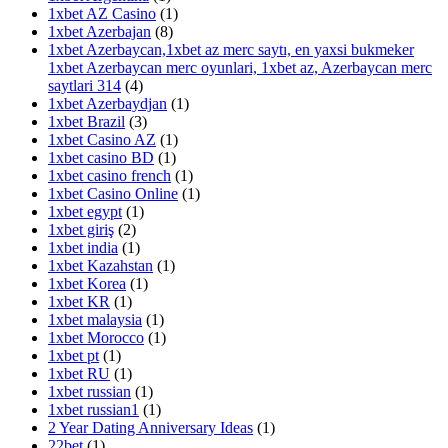
1xbet AZ Casino
(1)
1xbet Azerbajan
(8)
1xbet Azerbaycan,1xbet az merc saytı, en yaxsi bukmeker
1xbet Azerbaycan merc oyunlari, 1xbet az, Azerbaycan merc
saytlari 314
(4)
1xbet Azerbaydjan
(1)
1xbet Brazil
(3)
1xbet Casino AZ
(1)
1xbet casino BD
(1)
1xbet casino french
(1)
1xbet Casino Online
(1)
1xbet egypt
(1)
1xbet giriş
(2)
1xbet india
(1)
1xbet Kazahstan
(1)
1xbet Korea
(1)
1xbet KR
(1)
1xbet malaysia
(1)
1xbet Morocco
(1)
1xbet pt
(1)
1xbet RU
(1)
1xbet russian
(1)
1xbet russian1
(1)
2 Year Dating Anniversary Ideas
(1)
22bet
(1)