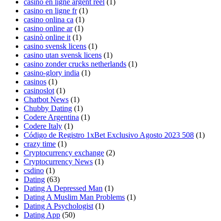
casino en ligne argent reel
(1)
casino en ligne fr
(1)
casino onlina ca
(1)
casino online ar
(1)
casinò online it
(1)
casino svensk licens
(1)
casino utan svensk licens
(1)
casino zonder crucks netherlands
(1)
casino-glory india
(1)
casinos
(1)
casinoslot
(1)
Chatbot News
(1)
Chubby Dating
(1)
Codere Argentina
(1)
Codere Italy
(1)
Código de Registro 1xBet Exclusivo Agosto 2023 508
(1)
crazy time
(1)
Cryptocurrency exchange
(2)
Cryptocurrency News
(1)
csdino
(1)
Dating
(63)
Dating A Depressed Man
(1)
Dating A Muslim Man Problems
(1)
Dating A Psychologist
(1)
Dating App
(50)