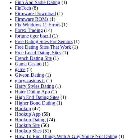
Finn And Sadie Dating
(1)
FinTech
(8)
Firmware Download
(1)
Firmware ROMs
(1)
Fix Windows 11 Errors
(1)
Forex Trading
(14)
fortune tiger brazil
(1)
Free Dating Sites For Seniors
(1)
Free Dating Sites That Work
(1)
Free Local Dating Sites
(1)
French Dating Site
(1)
Gama Casino
(1)
game
(5)
Giveon Dating
(1)
glory-casinos tr
(1)
Harry Styles Dating
(1)
Hater Dating App
(1)
High End Dating Sites
(1)
Higher Bond Dating
(1)
Hookup
(47)
Hookup App
(59)
Hookup Dating
(74)
Hookup Site
(56)
Hookup Sites
(51)
How To End Things With A Guy You're Not Dating
(1)