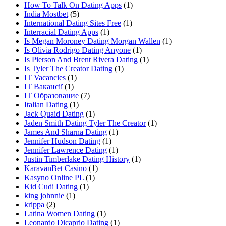
How To Talk On Dating Apps
(1)
India Mostbet
(5)
International Dating Sites Free
(1)
Interracial Dating Apps
(1)
Is Megan Moroney Dating Morgan Wallen
(1)
Is Olivia Rodrigo Dating Anyone
(1)
Is Pierson And Brent Rivera Dating
(1)
Is Tyler The Creator Dating
(1)
IT Vacancies
(1)
IT Вакансії
(1)
IT Образование
(7)
Italian Dating
(1)
Jack Quaid Dating
(1)
Jaden Smith Dating Tyler The Creator
(1)
James And Sharna Dating
(1)
Jennifer Hudson Dating
(1)
Jennifer Lawrence Dating
(1)
Justin Timberlake Dating History
(1)
KaravanBet Casino
(1)
Kasyno Online PL
(1)
Kid Cudi Dating
(1)
king johnnie
(1)
krippa
(2)
Latina Women Dating
(1)
Leonardo Dicaprio Dating
(1)