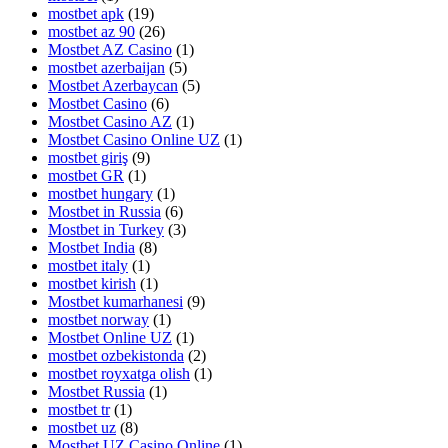
mostbet apk
(19)
mostbet az 90
(26)
Mostbet AZ Casino
(1)
mostbet azerbaijan
(5)
Mostbet Azerbaycan
(5)
Mostbet Casino
(6)
Mostbet Casino AZ
(1)
Mostbet Casino Online UZ
(1)
mostbet giriş
(9)
mostbet GR
(1)
mostbet hungary
(1)
Mostbet in Russia
(6)
Mostbet in Turkey
(3)
Mostbet India
(8)
mostbet italy
(1)
mostbet kirish
(1)
Mostbet kumarhanesi
(9)
mostbet norway
(1)
Mostbet Online UZ
(1)
mostbet ozbekistonda
(2)
mostbet royxatga olish
(1)
Mostbet Russia
(1)
mostbet tr
(1)
mostbet uz
(8)
Mostbet UZ Casino Online
(1)