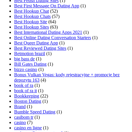
Best Fetish Dating Sites
(1)
Best First Message On Dating App
(1)
Best Hookup Chat
(52)
Best Hookup Chats
(57)
Best Hookup Site
(64)
Best Hookup Sites
(63)
Best International Dating Apps 2021
(1)
Best Online Dating Conversation Starters
(1)
Best Queer Dating App
(1)
Best Reviewed Dating Sites
(1)
Betmotion brazil
(1)
big bass de
(1)
Bill Gates Dating
(1)
bizzo casino
(1)
Bonus Vulkan Vegas: kody rejestracyjne + promocje bez
depozytu 163
(4)
book of ra
(1)
book of ra it
(1)
Bookkeeping
(22)
Boston Dating
(1)
Brand
(1)
Bumble Speed Dating
(1)
casibom tr
(1)
casino
(7)
casino en ligne
(1)