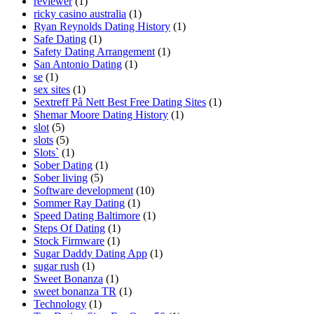
reviewer
(1)
ricky casino australia
(1)
Ryan Reynolds Dating History
(1)
Safe Dating
(1)
Safety Dating Arrangement
(1)
San Antonio Dating
(1)
se
(1)
sex sites
(1)
Sextreff På Nett Best Free Dating Sites
(1)
Shemar Moore Dating History
(1)
slot
(5)
slots
(5)
Slots`
(1)
Sober Dating
(1)
Sober living
(5)
Software development
(10)
Sommer Ray Dating
(1)
Speed Dating Baltimore
(1)
Steps Of Dating
(1)
Stock Firmware
(1)
Sugar Daddy Dating App
(1)
sugar rush
(1)
Sweet Bonanza
(1)
sweet bonanza TR
(1)
Technology
(1)