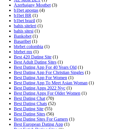
Azerbajany Mostbet
(3)
b1bet apostas
(4)
b1bet BR
(1)
b1bet brazil
(1)
bahis siteleri
(1)
bahis sitesi
(1)
Bankobet
(1)
Basaribet
(1)
bbrbet colombia
(1)
bbrbet mx
(1)
Best 420 Dating Site
(1)
Best Adult Dating Sites
(1)
Best Dating App For 40 Years Old
(1)
Best Dating App For Christian Singles
(1)
Best Dating App For Women
(1)
Best Dating App To Meet Asian Woman
(1)
Best Dating Apps 2022 Nyc
(1)
Best Dating Apps For Older Women
(1)
Best Dating Chat
(70)
Best Dating Chats
(52)
Best Dating Site
(55)
Best Dating Sites
(56)
Best Dating Sites For Gamers
(1)
Best European Dating App
(1)