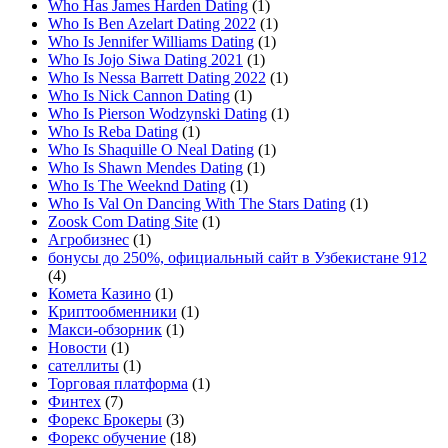
Who Has James Harden Dating
(1)
Who Is Ben Azelart Dating 2022
(1)
Who Is Jennifer Williams Dating
(1)
Who Is Jojo Siwa Dating 2021
(1)
Who Is Nessa Barrett Dating 2022
(1)
Who Is Nick Cannon Dating
(1)
Who Is Pierson Wodzynski Dating
(1)
Who Is Reba Dating
(1)
Who Is Shaquille O Neal Dating
(1)
Who Is Shawn Mendes Dating
(1)
Who Is The Weeknd Dating
(1)
Who Is Val On Dancing With The Stars Dating
(1)
Zoosk Com Dating Site
(1)
Агробизнес
(1)
бонусы до 250%, официальный сайт в Узбекистане 912
(4)
Комета Казино
(1)
Криптообменники
(1)
Макси-обзорник
(1)
Новости
(1)
сателлиты
(1)
Торговая платформа
(1)
Финтех
(7)
Форекс Брокеры
(3)
Форекс обучение
(18)