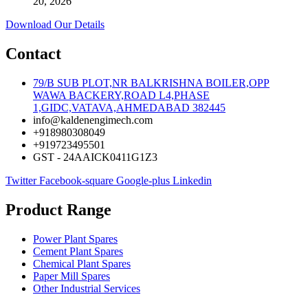
20, 2026
Download Our Details
Contact
79/B SUB PLOT,NR BALKRISHNA BOILER,OPP
WAWA BACKERY,ROAD L4,PHASE
1,GIDC,VATAVA,AHMEDABAD 382445
info@kaldenengimech.com
+918980308049
+919723495501
GST - 24AAICK0411G1Z3
Twitter
Facebook-square
Google-plus
Linkedin
Product Range
Power Plant Spares
Cement Plant Spares
Chemical Plant Spares
Paper Mill Spares
Other Industrial Services