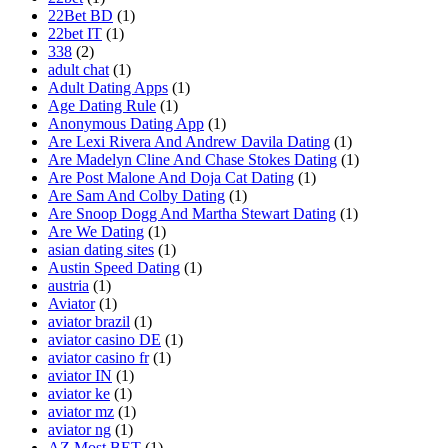
22Bet BD
(1)
22bet IT
(1)
338
(2)
adult chat
(1)
Adult Dating Apps
(1)
Age Dating Rule
(1)
Anonymous Dating App
(1)
Are Lexi Rivera And Andrew Davila Dating
(1)
Are Madelyn Cline And Chase Stokes Dating
(1)
Are Post Malone And Doja Cat Dating
(1)
Are Sam And Colby Dating
(1)
Are Snoop Dogg And Martha Stewart Dating
(1)
Are We Dating
(1)
asian dating sites
(1)
Austin Speed Dating
(1)
austria
(1)
Aviator
(1)
aviator brazil
(1)
aviator casino DE
(1)
aviator casino fr
(1)
aviator IN
(1)
aviator ke
(1)
aviator mz
(1)
aviator ng
(1)
AZ Most BET
(1)