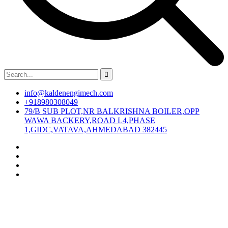
info@kaldenengimech.com
+918980308049
79/B SUB PLOT,NR BALKRISHNA BOILER,OPP
WAWA BACKERY,ROAD L4,PHASE
1,GIDC,VATAVA,AHMEDABAD 382445