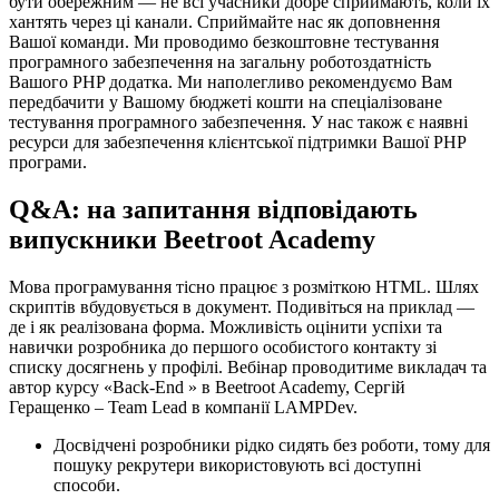
бути обережним — не всі учасники добре сприймають, коли їх
хантять через ці канали. Сприймайте нас як доповнення
Вашої команди. Ми проводимо безкоштовне тестування
програмного забезпечення на загальну роботоздатність
Вашого PHP додатка. Ми наполегливо рекомендуємо Вам
передбачити у Вашому бюджеті кошти на спеціалізоване
тестування програмного забезпечення. У нас також є наявні
ресурси для забезпечення клієнтської підтримки Вашої PHP
програми.
Q&A: на запитання відповідають
випускники Beetroot Academy
Мова програмування тісно працює з розміткою HTML. Шлях
скриптів вбудовується в документ. Подивіться на приклад —
де і як реалізована форма. Можливість оцінити успіхи та
навички розробника до першого особистого контакту зі
списку досягнень у профілі. Вебінар проводитиме викладач та
автор курсу «Back-End » в Beetroot Academy, Сергій
Геращенко – Team Lead в компанії LAMPDev.
Досвідчені розробники рідко сидять без роботи, тому для
пошуку рекрутери використовують всі доступні
способи.