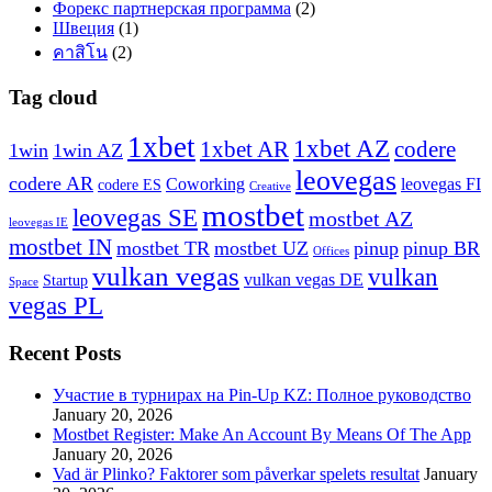
Форекс партнерская программа
(2)
Швеция
(1)
คาสิโน
(2)
Tag cloud
1xbet
1xbet AZ
1xbet AR
codere
1win
1win AZ
leovegas
codere AR
Coworking
leovegas FI
codere ES
Creative
mostbet
leovegas SE
mostbet AZ
leovegas IE
mostbet IN
mostbet TR
mostbet UZ
pinup
pinup BR
Offices
vulkan vegas
vulkan
vulkan vegas DE
Startup
Space
vegas PL
Recent Posts
Участие в турнирах на Pin-Up KZ: Полное руководство
January 20, 2026
Mostbet Register: Make An Account By Means Of The App
January 20, 2026
Vad är Plinko? Faktorer som påverkar spelets resultat
January