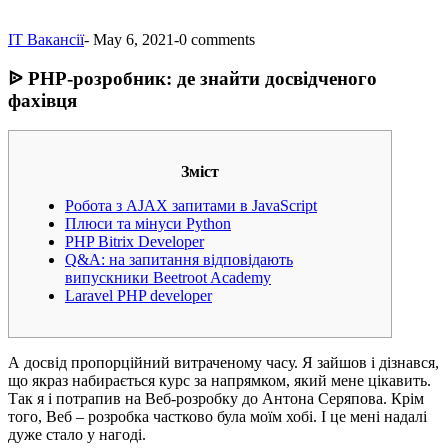
IT Вакансії
-
May 6, 2021
-
0 comments
ᐉ PHP-розробник: де знайти досвідченого
фахівця
Зміст
Робота з AJAX запитами в JavaScript
Плюси та мінуси Python
PHP Bitrix Developer
Q&A: на запитання відповідають
випускники Beetroot Academy
Laravel PHP developer
А досвід пропорційний витраченому часу. Я зайшов і дізнався,
що якраз набирається курс за напрямком, який мене цікавить.
Так я і потрапив на Веб-розробку до Антона Серяпова. Крім
того, Веб – розробка частково була моїм хобі. І це мені надалі
дуже стало у нагоді.