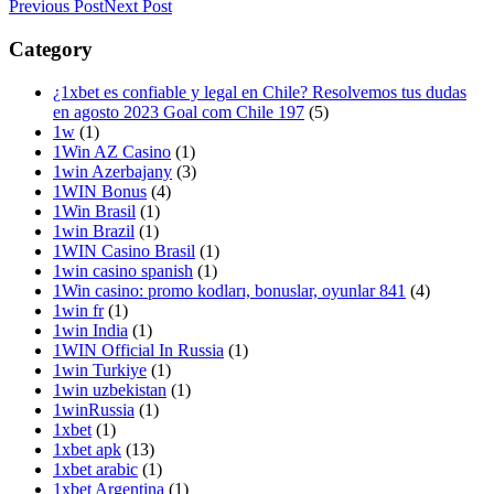
Previous Post
Next Post
Category
¿1xbet es confiable y legal en Chile? Resolvemos tus dudas
en agosto 2023 Goal com Chile 197
(5)
1w
(1)
1Win AZ Casino
(1)
1win Azerbajany
(3)
1WIN Bonus
(4)
1Win Brasil
(1)
1win Brazil
(1)
1WIN Casino Brasil
(1)
1win casino spanish
(1)
1Win casino: promo kodları, bonuslar, oyunlar 841
(4)
1win fr
(1)
1win India
(1)
1WIN Official In Russia
(1)
1win Turkiye
(1)
1win uzbekistan
(1)
1winRussia
(1)
1xbet
(1)
1xbet apk
(13)
1xbet arabic
(1)
1xbet Argentina
(1)