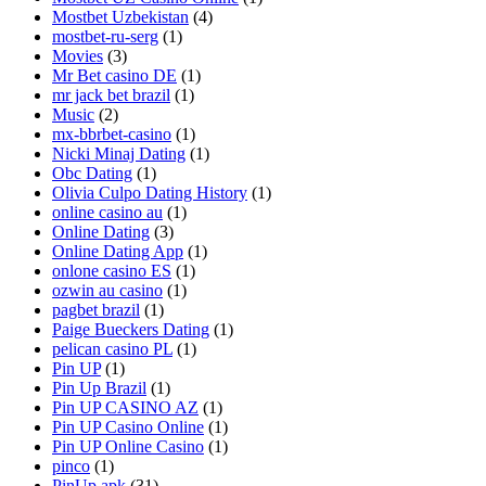
Mostbet Uzbekistan
(4)
mostbet-ru-serg
(1)
Movies
(3)
Mr Bet casino DE
(1)
mr jack bet brazil
(1)
Music
(2)
mx-bbrbet-casino
(1)
Nicki Minaj Dating
(1)
Obc Dating
(1)
Olivia Culpo Dating History
(1)
online casino au
(1)
Online Dating
(3)
Online Dating App
(1)
onlone casino ES
(1)
ozwin au casino
(1)
pagbet brazil
(1)
Paige Bueckers Dating
(1)
pelican casino PL
(1)
Pin UP
(1)
Pin Up Brazil
(1)
Pin UP CASINO AZ
(1)
Pin UP Casino Online
(1)
Pin UP Online Casino
(1)
pinco
(1)
PinUp apk
(31)