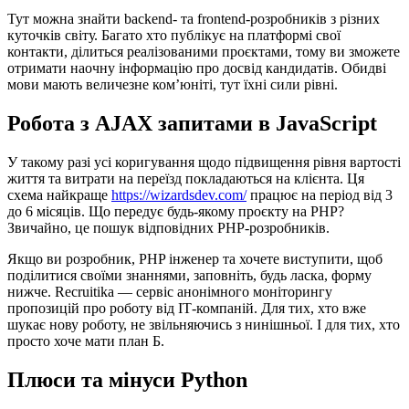
Тут можна знайти backend- та frontend-розробників з різних
куточків світу. Багато хто публікує на платформі свої
контакти, ділиться реалізованими проєктами, тому ви зможете
отримати наочну інформацію про досвід кандидатів. Обидві
мови мають величезне ком’юніті, тут їхні сили рівні.
Робота з AJAX запитами в JavaScript
У такому разі усі коригування щодо підвищення рівня вартості
життя та витрати на переїзд покладаються на клієнта. Ця
схема найкраще
https://wizardsdev.com/
працює на період від 3
до 6 місяців. Що передує будь-якому проєкту на PHP?
Звичайно, це пошук відповідних PHP-розробників.
Якщо ви розробник, PHP інженер та хочете виступити, щоб
поділитися своїми знаннями, заповніть, будь ласка, форму
нижче. Recruitika — сервіс анонімного моніторингу
пропозицій про роботу від ІТ-компаній. Для тих, хто вже
шукає нову роботу, не звільняючись з нинішньої. І для тих, хто
просто хоче мати план Б.
Плюси та мінуси Python