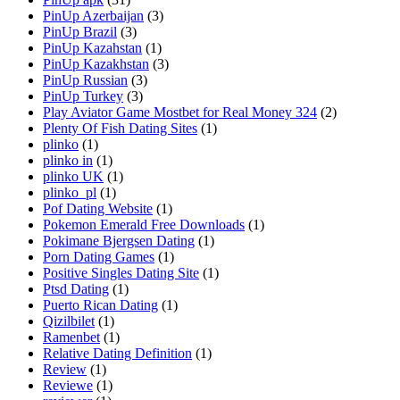
PinUp Azerbaijan
(3)
PinUp Brazil
(3)
PinUp Kazahstan
(1)
PinUp Kazakhstan
(3)
PinUp Russian
(3)
PinUp Turkey
(3)
Play Aviator Game Mostbet for Real Money 324
(2)
Plenty Of Fish Dating Sites
(1)
plinko
(1)
plinko in
(1)
plinko UK
(1)
plinko_pl
(1)
Pof Dating Website
(1)
Pokemon Emerald Free Downloads
(1)
Pokimane Bjergsen Dating
(1)
Porn Dating Games
(1)
Positive Singles Dating Site
(1)
Ptsd Dating
(1)
Puerto Rican Dating
(1)
Qizilbilet
(1)
Ramenbet
(1)
Relative Dating Definition
(1)
Review
(1)
Reviewe
(1)