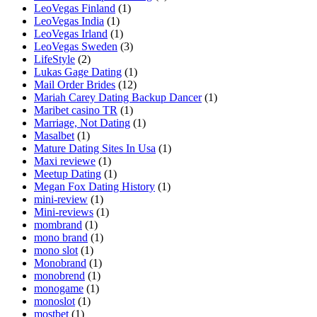
LeoVegas Finland
(1)
LeoVegas India
(1)
LeoVegas Irland
(1)
LeoVegas Sweden
(3)
LifeStyle
(2)
Lukas Gage Dating
(1)
Mail Order Brides
(12)
Mariah Carey Dating Backup Dancer
(1)
Maribet casino TR
(1)
Marriage, Not Dating
(1)
Masalbet
(1)
Mature Dating Sites In Usa
(1)
Maxi reviewe
(1)
Meetup Dating
(1)
Megan Fox Dating History
(1)
mini-review
(1)
Mini-reviews
(1)
mombrand
(1)
mono brand
(1)
mono slot
(1)
Monobrand
(1)
monobrend
(1)
monogame
(1)
monoslot
(1)
mostbet
(1)