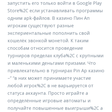
запустить его только войти в Google Play
Store%2C если устанавливать программы
одним apk-файлов. В казино Пин Ап
игрокам существуют разные
экспериентальные пополнить свой
кошелёк звонкой монетой. К таким
способам относится проведение
турниров пределах клуба%2C с крупными
и маленькими деньгами призами. Что
привлекательно в турнирах Pin Ap казино
–” “в них может принимаете участие
любой игрок%2C в не варьируется от
статуса аккаунта. Просто играйте а
определённые игровые автоматы и
получайте повышенные выигрыши%2C а