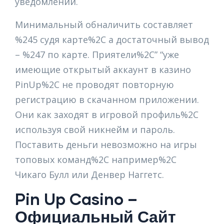
уведомлении.
Минимальный обналичить составляет
%245 судя карте%2C а достаточный вывод
– %247 по карте. Приятели%2C” “уже
имеющие открытый аккаунт в казино
PinUp%2C не проводят повторную
регистрацию в скачанном приложении.
Они как заходят в игровой профиль%2C
используя свой никнейм и пароль.
Поставить деньги невозможно на игры
топовых команд%2C например%2C
Чикаго Булл или Денвер Наггетс.
Pin Up Casino –
Официальный Сайт