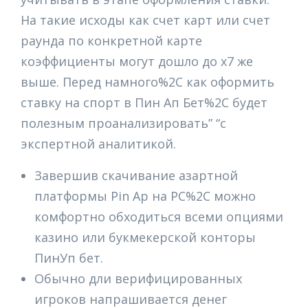
На такие исходы как счет карт или счет
раунда по конкретной карте
коэффициенты могут дошло до х7 же
выше. Перед намного%2C как оформить
ставку на спорт в Пин Ап Бет%2C будет
полезным проанализировать” “с
экспертной аналитикой.
Завершив скачивание азартной
платформы Pin Ap на PC%2C можно
комфортно обходиться всеми опциями
казино или букмекерской конторы
ПинУп бет.
Обычно дли верифицированных
игроков напрашивается денег