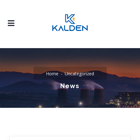
Home
Uncategorized
News