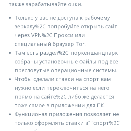
также зарабатывайте очки.
Только у вас не доступа к рабочему
зеркалу%2C попробуйте открыть сайт
через VPN%2C Прокси или
специальный браузер Tor.
Там есть раздел%2C тюркеншанцпарк
собраны установочные файлы под все
пресловутые операционные системы.
Чтобы сделали ставки на спорт вам
нужно если переключиться на него
прямо на сайте%2C либо же делается
тоже самое в приложении для ПК.
Функционал приложения позволяет не
только оформлять ставки в” “спорт%2C