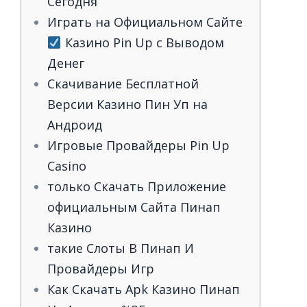
Сегодня
Играть на Официальном Сайте
Казино Pin Up с Выводом
Денег
Скачивание Бесплатной
Версии Казино Пин Уп на
Андроид
Игровые Провайдеры Pin Up
Casino
только Скачать Приложение
официальным Сайта Пинап
Казино
такие Слоты В Пинап И
Провайдеры Игр
Как Скачать Apk Казино Пинап