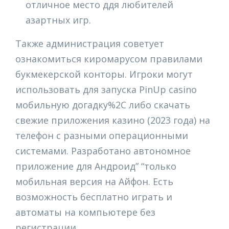
отличное место ддя любителей
азартных игр.
Также администрация советует
ознакомиться киромарусом правилами
букмекерской конторы. Игроки могут
использовать для запуска PinUp casino
мобильную догадку%2C либо скачать
свежие приложения казино (2023 года) на
телефон с разными операционными
системами. Разработано автономное
приложение для Андроид” “только
мобильная версия на Айфон. Есть
возможность бесплатно играть и
автоматы на компьютере без
регистрации.