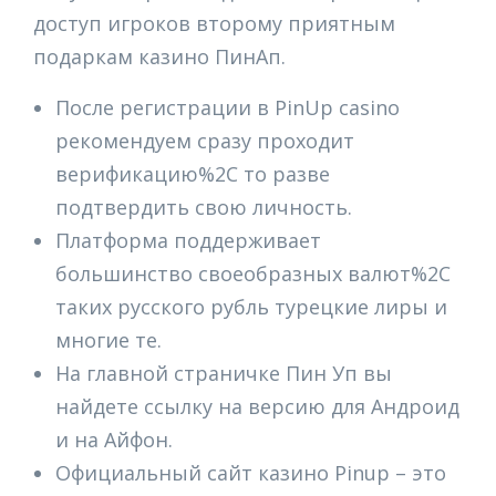
доступ игроков второму приятным
подаркам казино ПинАп.
После регистрации в PinUp casino
рекомендуем сразу проходит
верификацию%2C то разве
подтвердить свою личность.
Платформа поддерживает
большинство своеобразных валют%2C
таких русского рубль турецкие лиры и
многие те.
На главной страничке Пин Уп вы
найдете ссылку на версию для Андроид
и на Айфон.
Официальный сайт казино Pinup – это