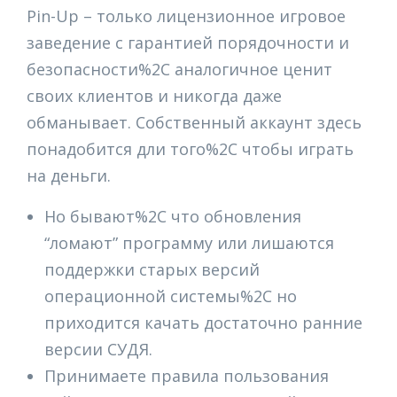
Pin-Up – только лицензионное игровое
заведение с гарантией порядочности и
безопасности%2C аналогичное ценит
своих клиентов и никогда даже
обманывает. Собственный аккаунт здесь
понадобится дли того%2C чтобы играть
на деньги.
Но бывают%2C что обновления
“ломают” программу или лишаются
поддержки старых версий
операционной системы%2C но
приходится качать достаточно ранние
версии СУДЯ.
Принимаете правила пользования