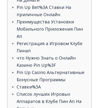
На Деньги
Pin Up Bet%3A Ставки На
приличные Онлайн
Преимущества Установки
Мобильного Приложения Пин
Ап
Регистрация а Игровом Клубе
Пинап
что Нужно Знать о Онлайн
Казино Pin Up%3F
Pin Up Casino Альтернативные
Бонусные Программы
Ставки%3A
Список лучших Игровых
Аппаратов в Клубе Пин Ап На